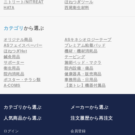
ニトリート/NITREAT
ほねつぎツール
HATA
西尾衛生材料
カテゴリ
から選ぶ
オリジナル商品
ASキネシオロジーテープ
ASフェイスペーパー
プレミアム粘着パッド
ほねつぎHot
機材・機材消耗品
鍼灸用品
テーピング
サポーター
施術ベッド・マクラ
衛生用品
院内設備・備品
院内消耗品
健康器具・販売商品
ポスター・チラシ類
事務用品・日用品
A-COMS
【楽トレ】機器付属品
カテゴリから選ぶ
メーカー
から選ぶ
人気商品から選ぶ
注文履歴から再注文
ログイン
会員登録