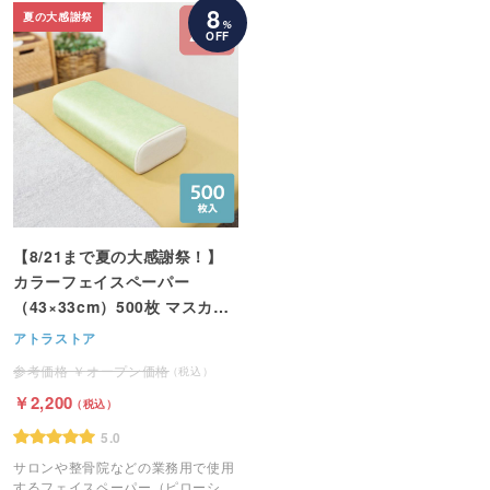
8
夏の大感謝祭
%
OFF
【8/21まで夏の大感謝祭！】
カラーフェイスペーパー
（43×33cm）500枚 マスカッ
ト
アトラストア
オープン価格
2,200
5.0
サロンや整骨院などの業務用で使用
するフェイスペーパー（ピローシー