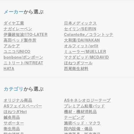
メーカー
から選ぶ
ダイヤ工業
日本メディックス
ナガイレーベン
セイリン/SEIRIN
伊藤超短波/ITO-LATER
Colantotte／コラントッテ
高田ベッド製作所
大和漢/DAIWAKAN
アルケア
オルフィット/orfit
ユニコ/UNICO
ミューラー/MUELLER
bonbone/ボンボーン
マクダビッド/MCDAVID
ニトリート/NITREAT
ほねつぎツール
HATA
西尾衛生材料
カテゴリ
から選ぶ
オリジナル商品
ASキネシオロジーテープ
ASフェイスペーパー
プレミアム粘着パッド
ほねつぎHot
機材・機材消耗品
鍼灸用品
テーピング
サポーター
施術ベッド・マクラ
衛生用品
院内設備・備品