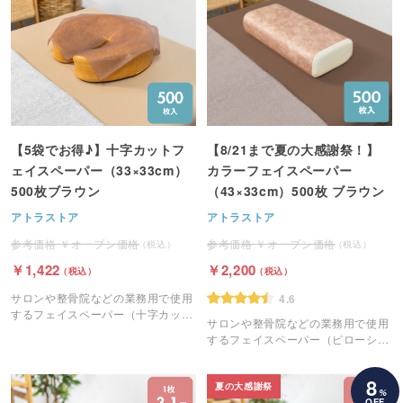
【5袋でお得♪】十字カットフ
【8/21まで夏の大感謝祭！】
ェイスペーパー（33×33cm）
カラーフェイスペーパー
500枚ブラウン
（43×33cm）500枚 ブラウン
アトラストア
アトラストア
オープン価格
オープン価格
1,422
2,200
サロンや整骨院などの業務用で使用
4.6
するフェイスペーパー（十字カッ
サロンや整骨院などの業務用で使用
ト）です。
するフェイスペーパー（ピローシー
ト）です。
8
夏の大感謝祭
%
OFF