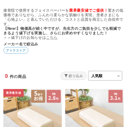
接骨院で使用するフェイスペーパーを
業界最安値でご提供！
驚きの低
価格でありながら、ふんわり柔らかな肌触りを実現。患者さまにも
「心地よい」と喜んでいただける、コストと品質を両立した自信作で
す。
【New!】物価高が続く中ですが、先生方のご負担を少しでも軽減で
きるよう値下げを実施し、さらにお求めやすくなりました！
＞＞値下げのお知らせは
こちら
メーカー名で絞込み
アトラストア
9
絞り込み
件の商品
業界最安値