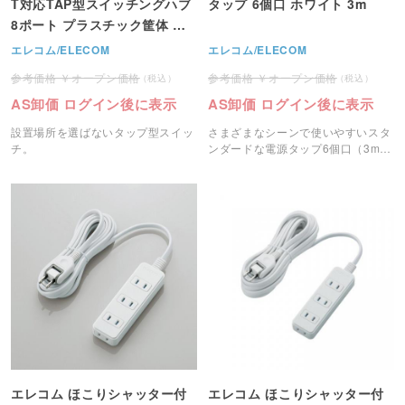
T対応TAP型スイッチングハブ
タップ 6個口 ホワイト 3m
8ポート プラスチック筐体 ホ
ワイト RoHS指令準拠(10物質)
エレコム/ELECOM
エレコム/ELECOM
EHB-UG2A08-TP
オープン価格
オープン価格
AS卸価 ログイン後に表示
AS卸価 ログイン後に表示
設置場所を選ばないタップ型スイッ
さまざまなシーンで使いやすいスタ
チ。
ンダードな電源タップ6個口（3m）
です。
エレコム ほこりシャッター付
エレコム ほこりシャッター付