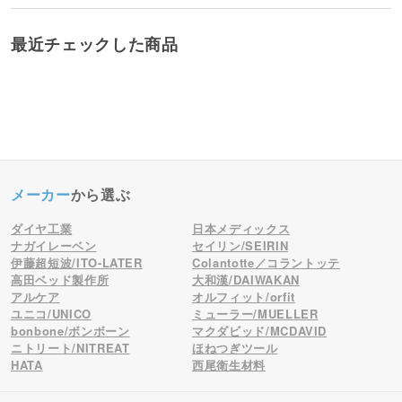
最近チェックした商品
メーカー
から選ぶ
ダイヤ工業
日本メディックス
ナガイレーベン
セイリン/SEIRIN
伊藤超短波/ITO-LATER
Colantotte／コラントッテ
高田ベッド製作所
大和漢/DAIWAKAN
アルケア
オルフィット/orfit
ユニコ/UNICO
ミューラー/MUELLER
bonbone/ボンボーン
マクダビッド/MCDAVID
ニトリート/NITREAT
ほねつぎツール
HATA
西尾衛生材料