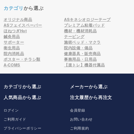
カテゴリ
から選ぶ
オリジナル商品
ASキネシオロジーテープ
ASフェイスペーパー
プレミアム粘着パッド
ほねつぎHot
機材・機材消耗品
鍼灸用品
テーピング
サポーター
施術ベッド・マクラ
衛生用品
院内設備・備品
院内消耗品
健康器具・販売商品
ポスター・チラシ類
事務用品・日用品
A-COMS
【楽トレ】機器付属品
カテゴリから選ぶ
メーカー
から選ぶ
人気商品から選ぶ
注文履歴から再注文
ログイン
会員登録
ご利用ガイド
お問い合わせ
プライバシーポリシー
ご利用規約