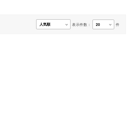
事務用品・日用品
【楽トレ】機器付属品
表示件数：
件