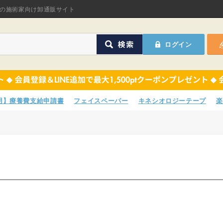
オリジナル商品
の施術家向け卸通販サイト
ASフェイスペーパ
ログイン
ほねつぎHot
鍼灸用品
オリジナル商品
サポーター
ASフェイスペーパ
専用】療養費支給申請書
フェイスペーパー
キネシオロジーテープ
楽
衛生用品
ほねつぎHot
院内消耗品
鍼灸用品
ポスター・チラシ類
サポーター
A-COMS
衛生用品
アウトレット
院内消耗品