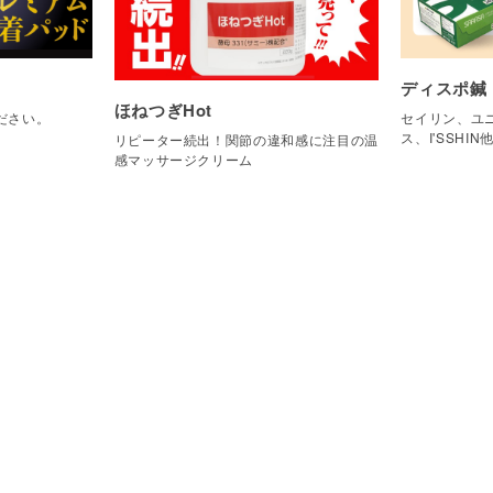
ディスポ鍼
ほねつぎHot
ださい。
セイリン、ユニ
ス、I'SSHIN
リピーター続出！関節の違和感に注目の温
感マッサージクリーム