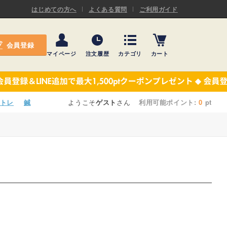
ASキネシオロジーテープ
はじめての方へ
よくある質問
ご利用ガイド
ー
プレミアム粘着パッド
会員登録
機材・機材消耗品
マイページ
注文履歴
カテゴリ
カート
テーピング
ASキネシオロジーテープ
施術ベッド・マクラ
ー
プレミアム粘着パッド
トレ
鍼
ようこそ
ゲスト
さん
利用可能ポイント:
0
pt
院内設備・備品
機材・機材消耗品
健康器具・販売商品
テーピング
事務用品・日用品
施術ベッド・マクラ
【楽トレ】機器付属品
院内設備・備品
健康器具・販売商品