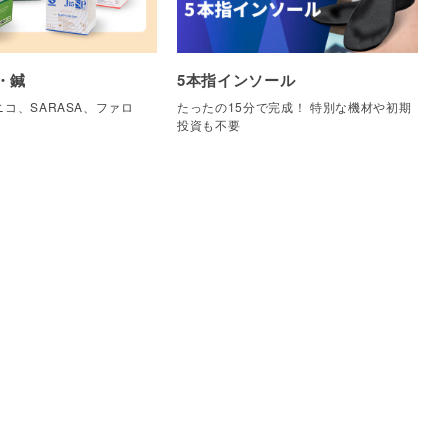
・鍼
5本指インソール
コ、SARASA、ファロ
たったの15分で完成！ 特別な機材や初期
他
投資も不要