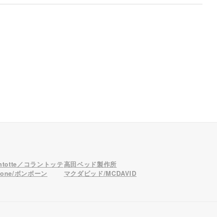
antotte／コラントッテ
高田ベッド製作所
bone/ボンボーン
マクダビッド/MCDAVID