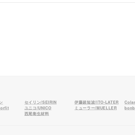
ン
セイリン/SEIRIN
伊藤超短波/ITO-LATER
Col
rfit
ユニコ/UNICO
ミューラー/MUELLER
bon
西尾衛生材料