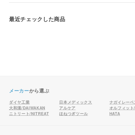
最近チェックした商品
メーカー
から選ぶ
ダイヤ工業
日本メディックス
ナガイレーベ
大和漢/DAIWAKAN
アルケア
オルフィット/o
ニトリート/NITREAT
ほねつぎツール
HATA