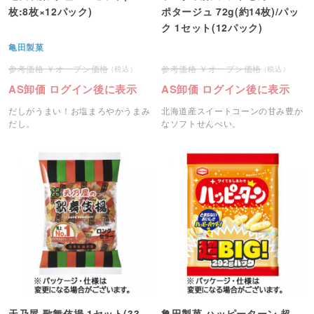
枚:8枚×12パック)
ポタージュ 72g(約14枚)/パッ
ク 1セット(12パック)
亀田製菓
オープン価格
オープン価格
AS卸価 ログイン後に表示
AS卸価 ログイン後に表示
だしがうまい！お塩まろやかうまみ
北海道産スイートコーンの甘み豊か
だし。
なソフトせんべい。
天乃屋 歌舞伎揚 1セット(33
亀田製菓 ハッピーターン 超