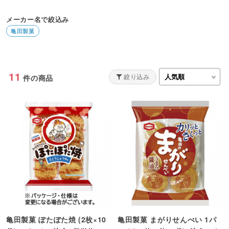
メーカー名で絞込み
亀田製菓
11
絞り込み
件の商品
亀田製菓 ぽたぽた焼 (2枚×10
亀田製菓 まがりせんべい 1パ