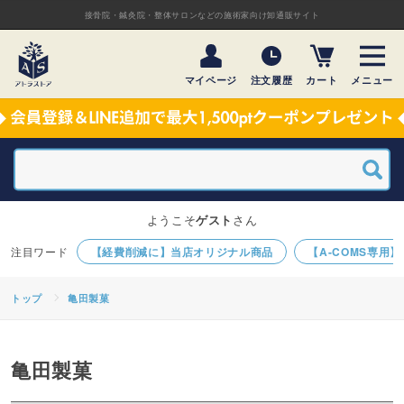
接骨院・鍼灸院・整体サロンなどの施術家向け卸通販サイト
マイページ
注文履歴
カート
メニュー
ようこそ
ゲスト
さん
【経費削減に】当店オリジナル商品
【A-COMS専用
トップ
亀田製菓
亀田製菓