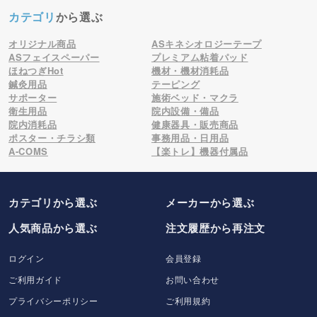
カテゴリ
から選ぶ
オリジナル商品
ASキネシオロジーテープ
ASフェイスペーパー
プレミアム粘着パッド
ほねつぎHot
機材・機材消耗品
鍼灸用品
テーピング
サポーター
施術ベッド・マクラ
衛生用品
院内設備・備品
院内消耗品
健康器具・販売商品
ポスター・チラシ類
事務用品・日用品
A-COMS
【楽トレ】機器付属品
カテゴリから選ぶ
メーカー
から選ぶ
人気商品から選ぶ
注文履歴から再注文
ログイン
会員登録
ご利用ガイド
お問い合わせ
プライバシーポリシー
ご利用規約