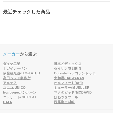
最近チェックした商品
メーカー
から選ぶ
ダイヤ工業
日本メディックス
ナガイレーベン
セイリン/SEIRIN
伊藤超短波/ITO-LATER
Colantotte／コラントッテ
高田ベッド製作所
大和漢/DAIWAKAN
アルケア
オルフィット/orfit
ユニコ/UNICO
ミューラー/MUELLER
bonbone/ボンボーン
マクダビッド/MCDAVID
ニトリート/NITREAT
ほねつぎツール
HATA
西尾衛生材料