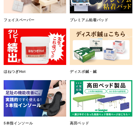
フェイスペーパー
プレミアム粘着パッド
ほねつぎHot
ディスポ鍼・鍼
5本指インソール
高田ベッド