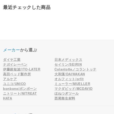
最近チェックした商品
メーカー
から選ぶ
ダイヤ工業
日本メディックス
ナガイレーベン
セイリン/SEIRIN
伊藤超短波/ITO-LATER
Colantotte／コラントッテ
高田ベッド製作所
大和漢/DAIWAKAN
アルケア
オルフィット/orfit
ユニコ/UNICO
ミューラー/MUELLER
bonbone/ボンボーン
マクダビッド/MCDAVID
ニトリート/NITREAT
ほねつぎツール
HATA
西尾衛生材料