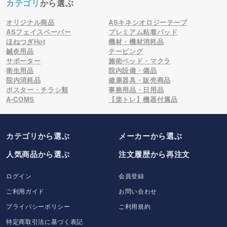
カテゴリ
から選ぶ
オリジナル商品
ASキネシオロジーテープ
ASフェイスペーパー
プレミアム粘着パッド
ほねつぎHot
機材・機材消耗品
鍼灸用品
テーピング
サポーター
施術ベッド・マクラ
衛生用品
院内設備・備品
院内消耗品
健康器具・販売商品
ポスター・チラシ類
事務用品・日用品
A-COMS
【楽トレ】機器付属品
カテゴリから選ぶ
メーカー
から選ぶ
人気商品から選ぶ
注文履歴から再注文
ログイン
会員登録
ご利用ガイド
お問い合わせ
プライバシーポリシー
ご利用規約
特定商取引法に基づく表記