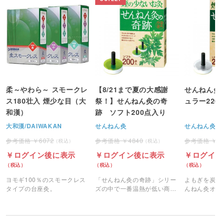
柔～やわら～ スモークレ
【8/21まで夏の大感謝
せんねん灸
ス180壮入 煙少な目（大
祭！】せんねん灸の奇
ュラー22
和漢）
跡 ソフト200点入り
大和漢/DAIWAKAN
せんねん灸
せんねん灸
6072
4840
ログイン後に表示
ログイン後に表示
ログイ
ヨモギ100％のスモークレス
「せんねん灸の奇跡」シリー
よもぎを炭
タイプの台座灸。
ズの中で一番温熱が低い商
んねん灸オ
品。
煙の少ない