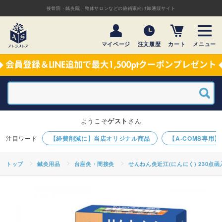
接骨院・鍼灸院・整体サロンなどの施術家向け卸通販サイト
マイページ
注文履歴
カート
メニュー
ようこそ
ゲスト
さん
【経費削減に】当店オリジナル商品
【A-COMS専用
トップ
鍼灸用品
台座灸・間接灸
せんねん灸近江(にんにく) 230点