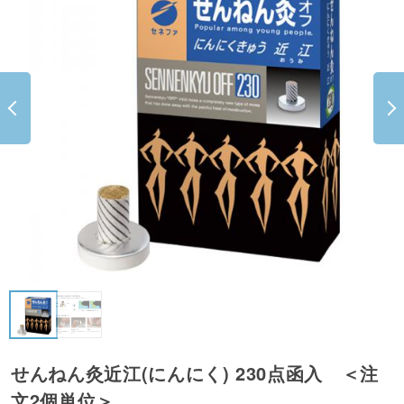
せんねん灸近江(にんにく) 230点函入 ＜注
文2個単位＞