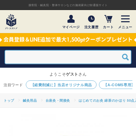
接骨院・鍼灸院・整体サロンなどの施術家向け卸通販サイト
マイページ
注文履歴
カート
メニュー
ようこそ
ゲスト
さん
【経費削減に】当店オリジナル商品
【A-COMS専用
トップ
鍼灸用品
台座灸・間接灸
はじめてのお灸 緑茶のかほり 50点