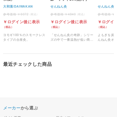
大和漢/DAIWAKAN
せんねん灸
せんねん灸
6072
4840
ログイン後に表示
ログイン後に表示
ログイ
ヨモギ100％のスモークレス
「せんねん灸の奇跡」シリー
よもぎを炭
タイプの台座灸。
ズの中で一番温熱が低い商
んねん灸オ
品。
煙の少ない
最近チェックした商品
メーカー
から選ぶ