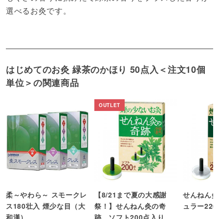
選べるお灸です。
はじめてのお灸 緑茶のかほり 50点入＜注文10個
単位＞の関連商品
柔～やわら～ スモークレ
【8/21まで夏の大感謝
せんねん灸
ス180壮入 煙少な目（大
祭！】せんねん灸の奇
ュラー22
和漢）
跡 ソフト200点入り