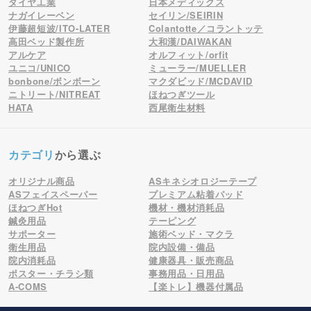
ダイヤ工業
日本メディックス
ナガイレーベン
セイリン/SEIRIN
伊藤超短波/ITO-LATER
Colantotte／コラントッテ
高田ベッド製作所
大和漢/DAIWAKAN
アルケア
オルフィット/orfit
ユニコ/UNICO
ミューラー/MUELLER
bonbone/ボンボーン
マクダビッド/MCDAVID
ニトリート/NITREAT
ほねつぎツール
HATA
西尾衛生材料
カテゴリ
から選ぶ
オリジナル商品
ASキネシオロジーテープ
ASフェイスペーパー
プレミアム粘着パッド
ほねつぎHot
機材・機材消耗品
鍼灸用品
テーピング
サポーター
施術ベッド・マクラ
衛生用品
院内設備・備品
院内消耗品
健康器具・販売商品
ポスター・チラシ類
事務用品・日用品
A-COMS
【楽トレ】機器付属品