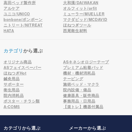
高田ベッド製作所
大和漢/DAIWAKAN
アルケア
オルフィット/orfit
ユニコ/UNICO
ミューラー/MUELLER
bonbone/ボンボーン
マクダビッド/MCDAVID
ニトリート/NITREAT
ほねつぎツール
HATA
西尾衛生材料
カテゴリ
から選ぶ
オリジナル商品
ASキネシオロジーテープ
ASフェイスペーパー
プレミアム粘着パッド
ほねつぎHot
機材・機材消耗品
鍼灸用品
テーピング
サポーター
施術ベッド・マクラ
衛生用品
院内設備・備品
院内消耗品
健康器具・販売商品
ポスター・チラシ類
事務用品・日用品
A-COMS
【楽トレ】機器付属品
カテゴリから選ぶ
メーカー
から選ぶ