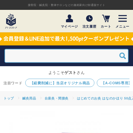
接骨院・鍼灸院・整体サロンなどの施術家向け卸通販サイト
マイページ
注文履歴
カート
メニュー
ようこそ
ゲスト
さん
【経費削減に】当店オリジナル商品
【A-COMS専用
トップ
鍼灸用品
台座灸・間接灸
はじめてのお灸 はなのかほり 50点