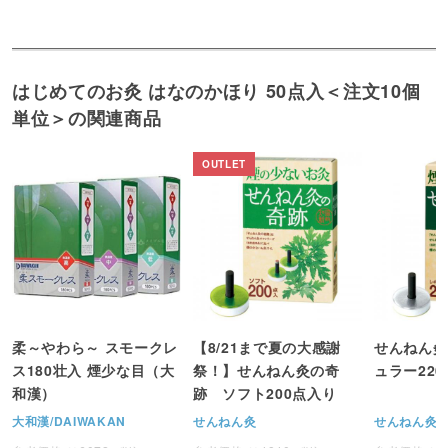
はじめてのお灸 はなのかほり 50点入＜注文10個
単位＞の関連商品
柔～やわら～ スモークレ
【8/21まで夏の大感謝
せんねん灸
ス180壮入 煙少な目（大
祭！】せんねん灸の奇
ュラー22
和漢）
跡 ソフト200点入り
大和漢/DAIWAKAN
せんねん灸
せんねん灸