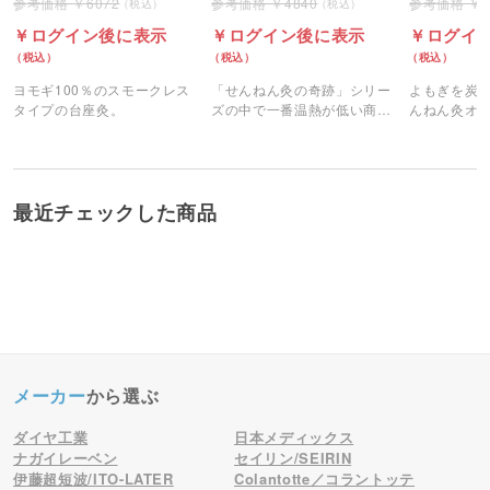
6072
4840
ログイン後に表示
ログイン後に表示
ログイ
ヨモギ100％のスモークレス
「せんねん灸の奇跡」シリー
よもぎを炭
タイプの台座灸。
ズの中で一番温熱が低い商
んねん灸オ
品。
煙の少ない
最近チェックした商品
メーカー
から選ぶ
ダイヤ工業
日本メディックス
ナガイレーベン
セイリン/SEIRIN
伊藤超短波/ITO-LATER
Colantotte／コラントッテ