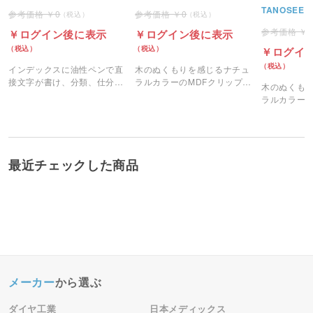
MS-ICH-YA4 1パック(3
TANOSEE
0
0
組)＜注文2パック単位＞
ログイン後に表示
ログイン後に表示
ログイ
インデックスに油性ペンで直
木のぬくもりを感じるナチュ
接文字が書け、分類、仕分け
ラルカラーのMDFクリップボ
木のぬくも
に便利に使用。
ードです。
ラルカラーの
ードです。
最近チェックした商品
メーカー
から選ぶ
ダイヤ工業
日本メディックス