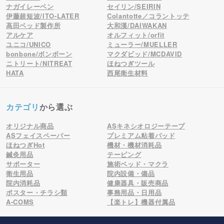
ナガイレーベン
セイリン/SEIRIN
伊藤超短波/ITO-LATER
Colantotte／コラントッテ
高田ベッド製作所
大和漢/DAIWAKAN
アルケア
オルフィット/orfit
ユニコ/UNICO
ミューラー/MUELLER
bonbone/ボンボーン
マクダビッド/MCDAVID
ニトリート/NITREAT
ほねつぎツール
HATA
西尾衛生材料
カテゴリ
から選ぶ
オリジナル商品
ASキネシオロジーテープ
ASフェイスペーパー
プレミアム粘着パッド
ほねつぎHot
機材・機材消耗品
鍼灸用品
テーピング
サポーター
施術ベッド・マクラ
衛生用品
院内設備・備品
院内消耗品
健康器具・販売商品
ポスター・チラシ類
事務用品・日用品
A-COMS
【楽トレ】機器付属品