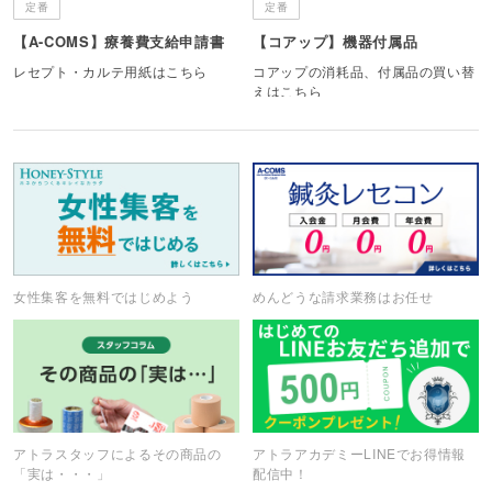
定番
定番
【A-COMS】療養費支給申請書
【コアップ】機器付属品
レセプト・カルテ用紙はこちら
コアップの消耗品、付属品の買い替
えはこちら
女性集客を無料ではじめよう
めんどうな請求業務はお任せ
アトラスタッフによるその商品の
アトラアカデミーLINEでお得情報
「実は・・・」
配信中！