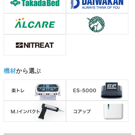
機材
から選ぶ