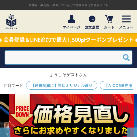
接骨院・鍼灸院・整体サロンなどの施術家向け卸通販サイト
マイページ
注文履歴
カート
メニュー
ようこそ
ゲスト
さん
【経費削減に】当店オリジナル商品
【A-COMS専用