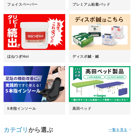
フェイスペーパー
プレミアム粘着パッド
ほねつぎHot
ディスポ鍼・鍼
5本指インソール
高田ベッド
カテゴリ
から選ぶ
一覧を見る