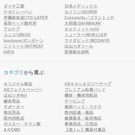
ダイヤ工業
日本メディックス
ナガイレーベン
セイリン/SEIRIN
伊藤超短波/ITO-LATER
Colantotte／コラントッテ
高田ベッド製作所
大和漢/DAIWAKAN
アルケア
オルフィット/orfit
ユニコ/UNICO
ミューラー/MUELLER
bonbone/ボンボーン
マクダビッド/MCDAVID
ニトリート/NITREAT
ほねつぎツール
HATA
西尾衛生材料
カテゴリ
から選ぶ
オリジナル商品
ASキネシオロジーテープ
ASフェイスペーパー
プレミアム粘着パッド
ほねつぎHot
機材・機材消耗品
鍼灸用品
テーピング
サポーター
施術ベッド・マクラ
衛生用品
院内設備・備品
院内消耗品
健康器具・販売商品
ポスター・チラシ類
事務用品・日用品
A-COMS
【楽トレ】機器付属品