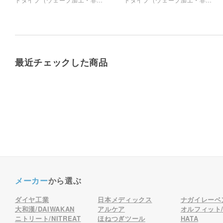
着面20%）」を採用し、肌への
着面20%）」を採用し、肌への
負担や炎症を軽減。かぶれにく
負担や炎症を軽減。かぶれにく
さと適切なサポート力を両立し
さと適切なサポート力を両立し
た確かな品質を、業界最安級の
た確かな品質を、業界最安級の
コストパフォーマンスでお届け
コストパフォーマンスでお届け
します。
します。
最近チェックした商品
メーカー
から選ぶ
ダイヤ工業
日本メディックス
ナガイレーベ
大和漢/DAIWAKAN
アルケア
オルフィット/o
ニトリート/NITREAT
ほねつぎツール
HATA