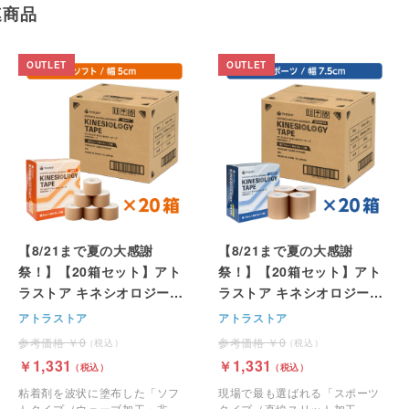
連商品
【8/21まで夏の大感謝
【8/21まで夏の大感謝
祭！】【20箱セット】アト
祭！】【20箱セット】アト
ラストア キネシオロジーテ
ラストア キネシオロジーテ
ープ（ソフトタイプ / ウェ
ープ（スポーツタイプ / ス
アトラストア
アトラストア
ーブ粘着面）幅5cm x 5m
トレート粘着面）幅7.5cm x
0
0
×6巻
5m ×4巻
1,331
1,331
粘着剤を波状に塗布した「ソフ
現場で最も選ばれる「スポーツ
トタイプ（ウェーブ加工・非粘
タイプ（直線スリット加工・非