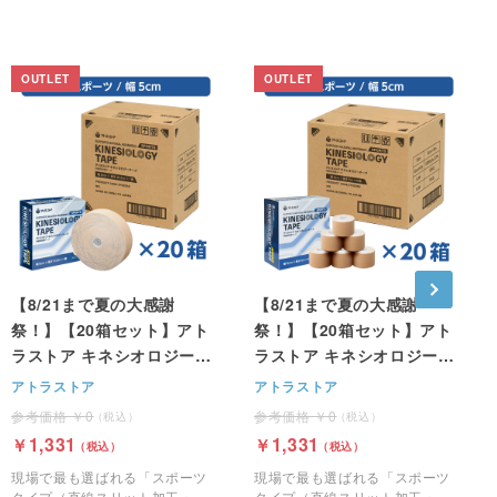
【8/21まで夏の大感謝
【8/21まで夏の大感謝
祭！】【20箱セット】アト
祭！】【20箱セット】アト
ラストア キネシオロジーテ
ラストア キネシオロジーテ
ープ（スポーツタイプ / ス
ープ（スポーツタイプ / ス
アトラストア
アトラストア
トレート粘着面）幅5cm x
トレート粘着面）幅5cm x
0
0
31.5m ×1巻
5m ×6巻
1,331
1,331
現場で最も選ばれる「スポーツ
現場で最も選ばれる「スポーツ
タイプ（直線スリット加工・非
タイプ（直線スリット加工・非