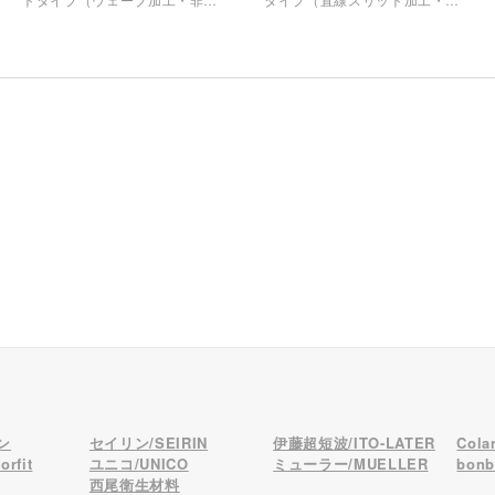
着面20%）」を採用し、肌への
粘着面14%）」を採用し、激し
負担や炎症を軽減。かぶれにく
い動きや重ね貼りでも剥がれな
さと適切なサポート力を両立し
い強粘着を実現。確かな品質
た確かな品質を、業界最安級の
を、業界最安級のコストパフォ
コストパフォーマンスでお届け
ーマンスでお届けします。
します。
ン
セイリン/SEIRIN
伊藤超短波/ITO-LATER
Col
rfit
ユニコ/UNICO
ミューラー/MUELLER
bon
西尾衛生材料