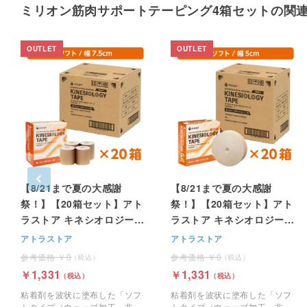
ミリオン筋肉サポートテーピング4箱セットの関
【8/21まで夏の大感謝
【8/21まで夏の大感謝
祭！】【20箱セット】アト
祭！】【20箱セット】アト
ラストア キネシオロジーテ
ラストア キネシオロジーテ
ープ（ソフトタイプ / ウェ
ープ（ソフトタイプ / ウェ
アトラストア
アトラストア
ーブ粘着面）幅7.5cm x
ーブ粘着面）幅5cm x
0
0
5m×4巻
31.5m ×1巻
1,331
1,331
粘着剤を波状に塗布した「ソフ
粘着剤を波状に塗布した「ソフ
トタイプ（ウェーブ加工・非粘
トタイプ（ウェーブ加工・非粘