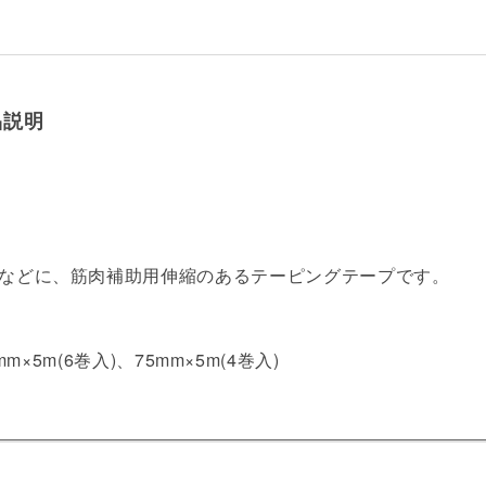
品説明
などに、筋肉補助用伸縮のあるテーピングテープです。
mm×5m(6巻入)、75mm×5m(4巻入)