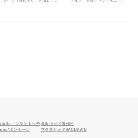
粘着面14%）」を採用し、激し
粘着面14%）」を採用し、激し
い動きや重ね貼りでも剥がれな
い動きや重ね貼りでも剥がれな
い強粘着を実現。確かな品質
い強粘着を実現。確かな品質
を、業界最安級のコストパフォ
を、業界最安級のコストパフォ
ーマンスでお届けします。
ーマンスでお届けします。
antotte／コラントッテ
高田ベッド製作所
bone/ボンボーン
マクダビッド/MCDAVID