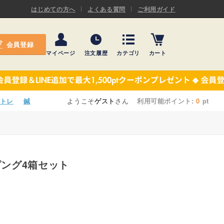
ASキネシオロジーテープ
はじめての方へ
よくある質問
ご利用ガイド
ー
プレミアム粘着パッド
会員登録
機材・機材消耗品
マイページ
注文履歴
カテゴリ
カート
テーピング
ASキネシオロジーテープ
施術ベッド・マクラ
ー
プレミアム粘着パッド
トレ
鍼
ようこそ
ゲスト
さん
利用可能ポイント:
0
pt
院内設備・備品
機材・機材消耗品
健康器具・販売商品
テーピング
事務用品・日用品
ピング4箱セット
施術ベッド・マクラ
【楽トレ】機器付属品
院内設備・備品
健康器具・販売商品