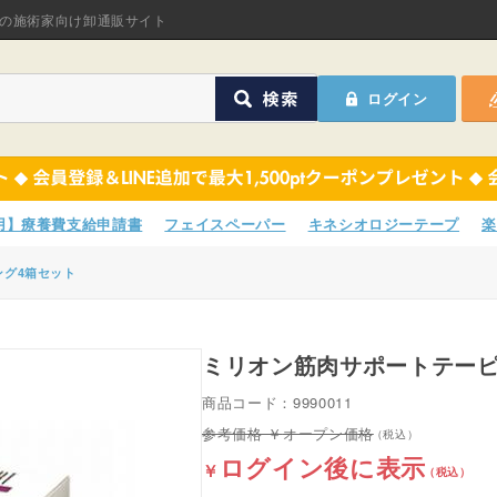
オリジナル商品
の施術家向け卸通販サイト
ASフェイスペーパ
ログイン
ほねつぎHot
鍼灸用品
オリジナル商品
サポーター
ASフェイスペーパ
専用】療養費支給申請書
フェイスペーパー
キネシオロジーテープ
楽
衛生用品
ほねつぎHot
ング4箱セット
院内消耗品
鍼灸用品
ポスター・チラシ類
ミリオン筋肉サポートテー
サポーター
商品コード：9990011
A-COMS
衛生用品
オープン価格
ログイン後に表示
アウトレット
院内消耗品