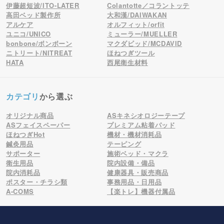
伊藤超短波/ITO-LATER
Colantotte／コラントッテ
高田ベッド製作所
大和漢/DAIWAKAN
アルケア
オルフィット/orfit
ユニコ/UNICO
ミューラー/MUELLER
bonbone/ボンボーン
マクダビッド/MCDAVID
ニトリート/NITREAT
ほねつぎツール
HATA
西尾衛生材料
カテゴリ
から選ぶ
オリジナル商品
ASキネシオロジーテープ
ASフェイスペーパー
プレミアム粘着パッド
ほねつぎHot
機材・機材消耗品
鍼灸用品
テーピング
サポーター
施術ベッド・マクラ
衛生用品
院内設備・備品
院内消耗品
健康器具・販売商品
ポスター・チラシ類
事務用品・日用品
A-COMS
【楽トレ】機器付属品