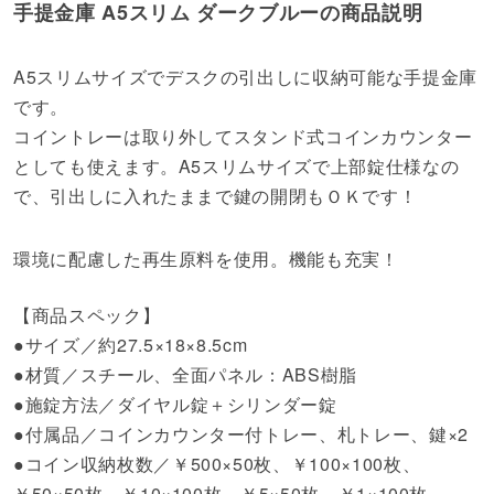
手提金庫 A5スリム ダークブルーの商品説明
A5スリムサイズでデスクの引出しに収納可能な手提金庫
です。
コイントレーは取り外してスタンド式コインカウンター
としても使えます。A5スリムサイズで上部錠仕様なの
で、引出しに入れたままで鍵の開閉もＯＫです！
環境に配慮した再生原料を使用。機能も充実！
【商品スペック】
●サイズ／約27.5×18×8.5cm
●材質／スチール、全面パネル：ABS樹脂
●施錠方法／ダイヤル錠＋シリンダー錠
●付属品／コインカウンター付トレー、札トレー、鍵×2
●コイン収納枚数／￥500×50枚、￥100×100枚、
￥50×50枚、￥10×100枚、￥5×50枚、￥1×100枚