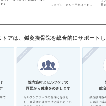
コ
ちら
替
レセプト・カルテ用紙はこちら
ストアは、鍼灸接骨院を総合的にサポート
け
院内施術とセルフケアの
す
両面から健康をめざします
総
期で
セルフケアグッズの品揃えを強化
鍼灸接骨院
し、来院者の健康生活と院の売上の
る東証上場