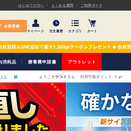
ASキネシオロジーテープ
はじめての方へ
よくある質問
ご利用ガイド
ー
プレミアム粘着パッド
会員登録
機材・機材消耗品
マイページ
注文履歴
カテゴリ
カート
テーピング
ASキネシオロジーテープ
施術ベッド・マクラ
ー
プレミアム粘着パッド
内消耗品
療養費申請書
アウトレット
院内設備・備品
機材・機材消耗品
トレ
鍼
ようこそ
ゲスト
さん
利用可能ポイント:
0
pt
健康器具・販売商品
テーピング
事務用品・日用品
施術ベッド・マクラ
【楽トレ】機器付属品
院内設備・備品
健康器具・販売商品