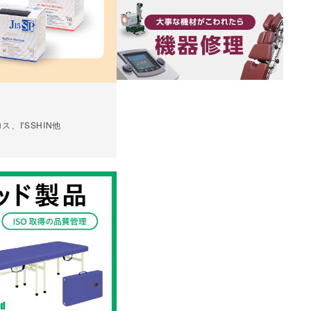
、I'SSHIN他