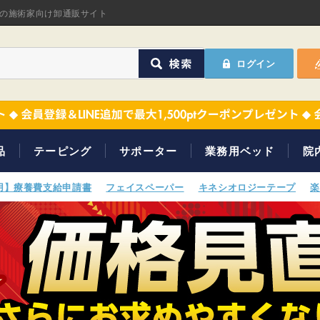
オリジナル商品
の施術家向け卸通販サイト
ASフェイスペーパ
ログイン
ほねつぎHot
鍼灸用品
オリジナル商品
サポーター
ASフェイスペーパ
品
テーピング
サポーター
業務用ベッド
院
衛生用品
ほねつぎHot
専用】療養費支給申請書
フェイスペーパー
キネシオロジーテープ
楽
院内消耗品
鍼灸用品
ポスター・チラシ類
サポーター
A-COMS
衛生用品
アウトレット
院内消耗品