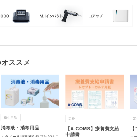
のオススメ
衛生用品
定番
定
消毒液・消毒用品
【A-COMS】療養費支給
【
申請書
エタノール消毒液や綿花などはこ