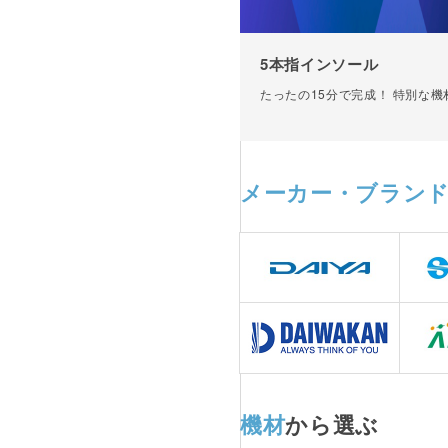
5本指インソール
たったの15分で完成！ 特別な
メーカー
・ブラン
機材
から選ぶ