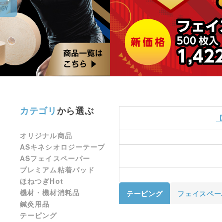
カテゴリ
から選ぶ
オリジナル商品
ASキネシオロジーテープ
ASフェイスペーパー
プレミアム粘着パッド
ほねつぎHot
機材・機材消耗品
テーピング
フェイスペー
鍼灸用品
テーピング