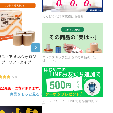
めんどうな請求業務はお任せ
ラストア キネシオロジ
アトラストア キネシオロジ
アトラスト
アトラスタッフによるその商品の「実
は・・・」
ープ（ソフトタイプ..
ーテープ（スポーツタイ..
ーテープ（
-
----
----
5.0
5.0
員登録後）に表示されます。
商品をもっと見る
アトラアカデミーLINEでお得情報配信
中！