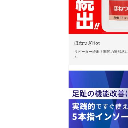
ほねつぎHot
リピーター続出！関節の違和感
ム