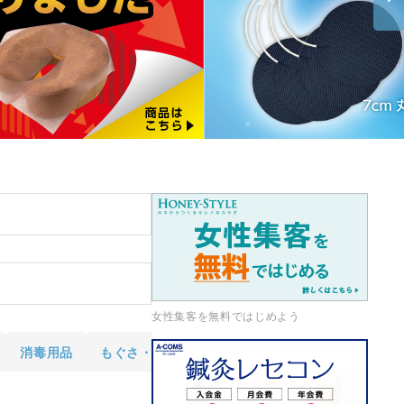
事務用品・日用品
【楽トレ】機器付属品
女性集客を無料ではじめよう
消毒用品
もぐさ・お灸
円皮鍼
オリジナル商品