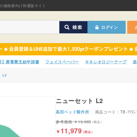
オリジナル商品
の施術家向け卸通販サイト
ASフェイスペーパ
ログイン
ほねつぎHot
鍼灸用品
オリジナル商品
サポーター
ASフェイスペーパ
専用】療養費支給申請書
フェイスペーパー
キネシオロジーテープ
楽
衛生用品
ほねつぎHot
 L2
院内消耗品
鍼灸用品
ポスター・チラシ類
ニューセット L2
サポーター
高田ベッド製作所
商品コード：TB-77C-
A-COMS
衛生用品
19,965
アウトレット
院内消耗品
11,979