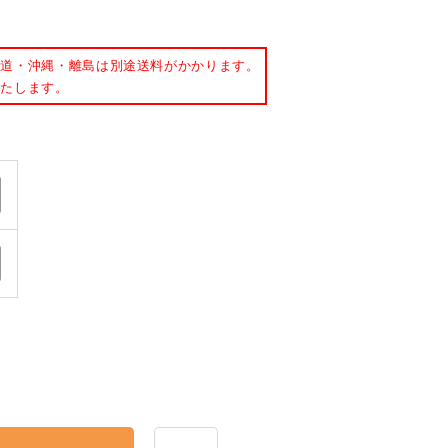
事務用品・日用品
【楽トレ】機器付属品
海道・沖縄・離島は別途送料がかかります。
いたします。