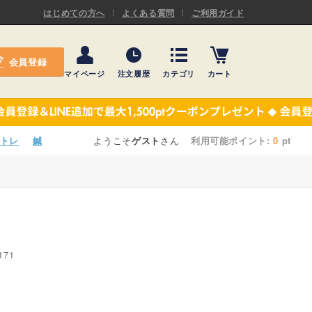
ASキネシオロジーテープ
はじめての方へ
よくある質問
ご利用ガイド
ー
プレミアム粘着パッド
会員登録
機材・機材消耗品
マイページ
注文履歴
カテゴリ
カート
テーピング
ASキネシオロジーテープ
施術ベッド・マクラ
ー
プレミアム粘着パッド
トレ
鍼
ようこそ
ゲスト
さん
利用可能ポイント:
0
pt
院内設備・備品
機材・機材消耗品
健康器具・販売商品
テーピング
事務用品・日用品
施術ベッド・マクラ
171
【楽トレ】機器付属品
院内設備・備品
健康器具・販売商品