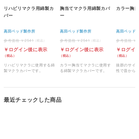
リハビリマクラ用綿製カ
胸当てマクラ用綿製カバ
カラー胸当
バー
ー
高田ベッド製作所
高田ベッド製作所
高田ベッド
2541
2541
ログイン後に表示
ログイン後に表示
ログイ
リハビリマクラに使用する綿
カラー胸当てマクラに使用す
抜群のサイ
製マクラカバーです。
る綿製マクラカバーです。
性で昔から
番マクラで
最近チェックした商品