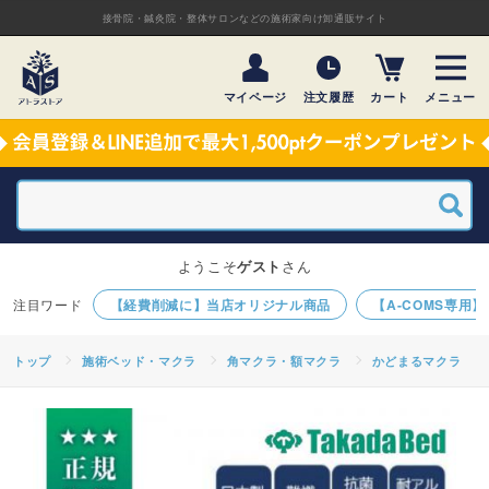
接骨院・鍼灸院・整体サロンなどの施術家向け卸通販サイト
マイページ
注文履歴
カート
メニュー
ようこそ
ゲスト
さん
【経費削減に】当店オリジナル商品
【A-COMS専用
トップ
施術ベッド・マクラ
角マクラ・額マクラ
かどまるマクラ