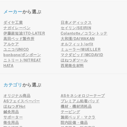
メーカー
から選ぶ
ダイヤ工業
日本メディックス
ナガイレーベン
セイリン/SEIRIN
伊藤超短波/ITO-LATER
Colantotte／コラントッテ
高田ベッド製作所
大和漢/DAIWAKAN
アルケア
オルフィット/orfit
ユニコ/UNICO
ミューラー/MUELLER
bonbone/ボンボーン
マクダビッド/MCDAVID
ニトリート/NITREAT
ほねつぎツール
HATA
西尾衛生材料
カテゴリ
から選ぶ
オリジナル商品
ASキネシオロジーテープ
ASフェイスペーパー
プレミアム粘着パッド
ほねつぎHot
機材・機材消耗品
鍼灸用品
テーピング
サポーター
施術ベッド・マクラ
衛生用品
院内設備・備品