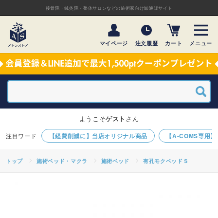
接骨院・鍼灸院・整体サロンなどの施術家向け卸通販サイト
マイページ
注文履歴
カート
メニュー
ようこそ
ゲスト
さん
【経費削減に】当店オリジナル商品
【A-COMS専用
トップ
施術ベッド・マクラ
施術ベッド
有孔モクベッドＳ