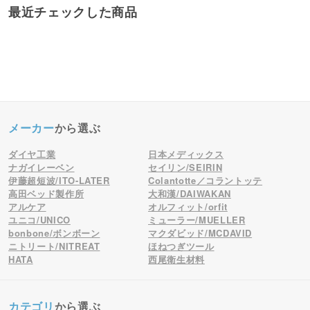
最近チェックした商品
メーカー
から選ぶ
ダイヤ工業
日本メディックス
ナガイレーベン
セイリン/SEIRIN
伊藤超短波/ITO-LATER
Colantotte／コラントッテ
高田ベッド製作所
大和漢/DAIWAKAN
アルケア
オルフィット/orfit
ユニコ/UNICO
ミューラー/MUELLER
bonbone/ボンボーン
マクダビッド/MCDAVID
ニトリート/NITREAT
ほねつぎツール
HATA
西尾衛生材料
カテゴリ
から選ぶ