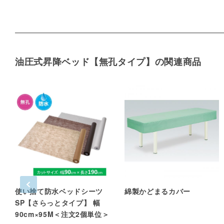
油圧式昇降ベッド【無孔タイプ】の関連商品
使い捨て防水ベッドシーツ
綿製かどまるカバー
SP【さらっとタイプ】 幅
90cm×95M＜注文2個単位＞