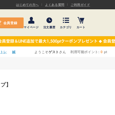
ASキネシオロジーテープ
はじめての方へ
よくある質問
ご利用ガイド
ー
プレミアム粘着パッド
会員登録
機材・機材消耗品
マイページ
注文履歴
カテゴリ
カート
テーピング
ASキネシオロジーテープ
施術ベッド・マクラ
ー
プレミアム粘着パッド
トレ
鍼
ようこそ
ゲスト
さん
利用可能ポイント:
0
pt
院内設備・備品
機材・機材消耗品
健康器具・販売商品
テーピング
事務用品・日用品
イプ】
施術ベッド・マクラ
【楽トレ】機器付属品
院内設備・備品
健康器具・販売商品