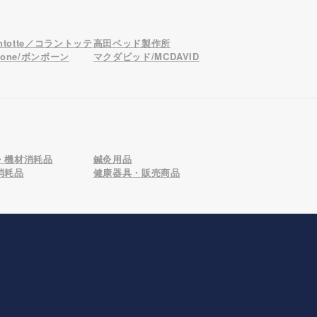
antotte／コラントッテ
高田ベッド製作所
bone/ボンボーン
マクダビッド/MCDAVID
・機材消耗品
鍼灸用品
消耗品
健康器具・販売商品