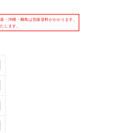
事務用品・日用品
【楽トレ】機器付属品
海道・沖縄・離島は別途送料がかかります。
いたします。