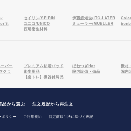
ン
セイリン/SEIRIN
伊藤超短波/ITO-LATER
Col
rfit
ユニコ/UNICO
ミューラー/MUELLER
bon
西尾衛生材料
ペーパー
プレミアム粘着パッド
ほねつぎHot
機材
マクラ
衛生用品
院内設備・備品
院内
【楽トレ】機器付属品
商品から選ぶ
注文履歴から再注文
ーポリシー
ご利用規約
特定商取引法に基づく表記