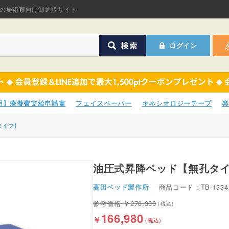
オリジナル商品
の施術家向け卸通販サイト
ASフェイスペーパ
ログイン
ほねつぎHot
鍼灸用品
オリジナル商品
サポーター
ASフェイスペーパ
専用】療養費支給申請書
フェイスペーパー
キネシオロジーテープ
楽
衛生用品
ほねつぎHot
タイプ】
院内消耗品
鍼灸用品
ポスター・チラシ類
油圧式昇降ベッド【無孔タ
サポーター
高田ベッド製作所
商品コード：TB-1334
A-COMS
衛生用品
278,300
アウトレット
院内消耗品
166,980