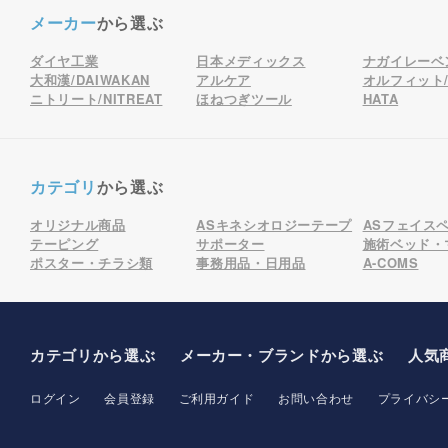
メーカー
から選ぶ
ダイヤ工業
日本メディックス
ナガイレーベ
大和漢/DAIWAKAN
アルケア
オルフィット/o
ニトリート/NITREAT
ほねつぎツール
HATA
カテゴリ
から選ぶ
オリジナル商品
ASキネシオロジーテープ
ASフェイス
テーピング
サポーター
施術ベッド・
ポスター・チラシ類
事務用品・日用品
A-COMS
カテゴリから選ぶ
メーカー
・ブランド
から選ぶ
人気
ログイン
会員登録
ご利用ガイド
お問い合わせ
プライバシ