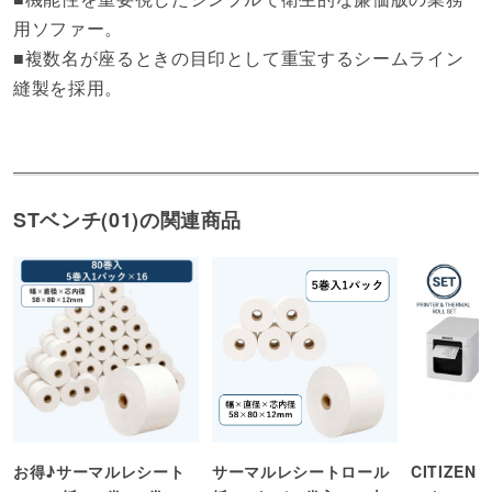
用ソファー。
■複数名が座るときの目印として重宝するシームライン
縫製を採用。
STベンチ(01)の関連商品
お得♪サーマルレシート
サーマルレシートロール
CITIZE