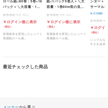
ロール紙<80巻：5巻×16
紙<1パック5巻入＞＼大
ンター＋【
パック＞＼大容量・1巻
容量・1巻80m長の良コ
サーマルロ
80m長の良コスパ／
スパ／
A-COMS
0
0
ログイン後に表示
ログイン後に表示
ログイ
長期保存を実現したレシート
長期保存を実現したレシート
用感熱ロール紙。
用感熱ロール紙。
シンプルな
すさを追求
レシートプ
最近チェックした商品
メーカー
から選ぶ