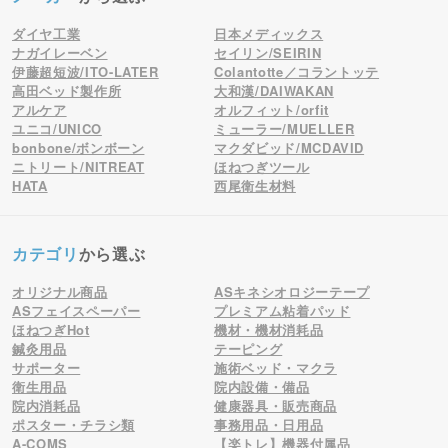
ダイヤ工業
日本メディックス
ナガイレーベン
セイリン/SEIRIN
伊藤超短波/ITO-LATER
Colantotte／コラントッテ
高田ベッド製作所
大和漢/DAIWAKAN
アルケア
オルフィット/orfit
ユニコ/UNICO
ミューラー/MUELLER
bonbone/ボンボーン
マクダビッド/MCDAVID
ニトリート/NITREAT
ほねつぎツール
HATA
西尾衛生材料
カテゴリ
から選ぶ
オリジナル商品
ASキネシオロジーテープ
ASフェイスペーパー
プレミアム粘着パッド
ほねつぎHot
機材・機材消耗品
鍼灸用品
テーピング
サポーター
施術ベッド・マクラ
衛生用品
院内設備・備品
院内消耗品
健康器具・販売商品
ポスター・チラシ類
事務用品・日用品
A-COMS
【楽トレ】機器付属品