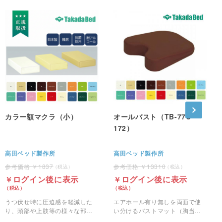
カラー額マクラ（小）
オールバスト（TB-77C-
172）
高田ベッド製作所
高田ベッド製作所
1837
13310
ログイン後に表示
ログイン後に表示
うつ伏せ時に圧迫感を軽減した
エアホール有り無しを両面で使
り、頭部や上肢等の様々な部位
い分けるバストマット（胸当て
に活躍する額マクラです。
マクラ）です。