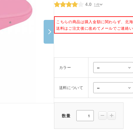
4.0
1件
ポスター・チラシ類
A-COMS
こちらの商品は購入金額に関わらず、北
送料はご注文後に改めてメールでご連絡
アウトレット
カラー
送料について
数量