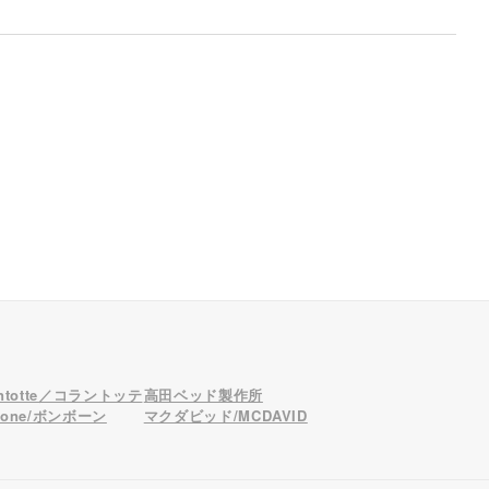
antotte／コラントッテ
高田ベッド製作所
bone/ボンボーン
マクダビッド/MCDAVID