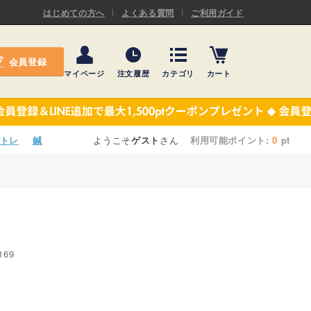
ASキネシオロジーテープ
はじめての方へ
よくある質問
ご利用ガイド
ー
プレミアム粘着パッド
会員登録
機材・機材消耗品
マイページ
注文履歴
カテゴリ
カート
テーピング
ASキネシオロジーテープ
施術ベッド・マクラ
ー
プレミアム粘着パッド
トレ
鍼
ようこそ
ゲスト
さん
利用可能ポイント:
0
pt
院内設備・備品
機材・機材消耗品
健康器具・販売商品
テーピング
事務用品・日用品
施術ベッド・マクラ
169
【楽トレ】機器付属品
院内設備・備品
健康器具・販売商品