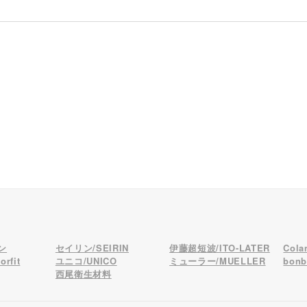
ン
セイリン/SEIRIN
伊藤超短波/ITO-LATER
Col
rfit
ユニコ/UNICO
ミューラー/MUELLER
bon
西尾衛生材料