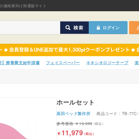
オリジナル商品
の施術家向け卸通販サイト
ASフェイスペーパ
ログイン
ほねつぎHot
鍼灸用品
オリジナル商品
サポーター
ASフェイスペーパ
専用】療養費支給申請書
フェイスペーパー
キネシオロジーテープ
楽
衛生用品
ほねつぎHot
ト
院内消耗品
鍼灸用品
ポスター・チラシ類
ホールセット
サポーター
高田ベッド製作所
商品コード：TB-77C-
A-COMS
衛生用品
19,965
アウトレット
院内消耗品
11,979