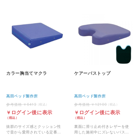
カラー胸当てマクラ
ケアーバストップ
高田ベッド製作所
高田ベッド製作所
6413
12100
ログイン後に表示
ログイン後に表示
抜群のサイズ感とクッション性
裏面に滑り止め付きレザーを使
で昔から愛用されている定番マ
用した施術中にズレないバスト
クラです。
マットです。