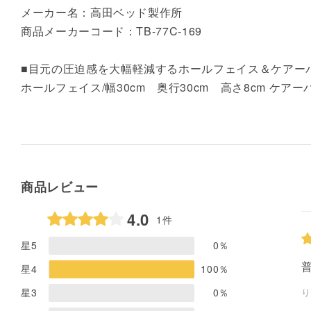
メーカー名：高田ベッド製作所
商品メーカーコード：TB-77C-169
■目元の圧迫感を大幅軽減するホールフェイス＆ケアーバ
ホールフェイス/幅30cm 奥行30cm 高さ8cm ケアーバス
商品レビュー
4.0
1件
星5
0
％
星4
100
％
り
星3
0
％