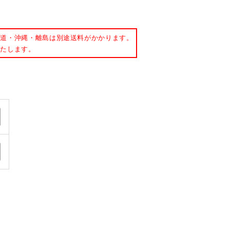
事務用品・日用品
【楽トレ】機器付属品
海道・沖縄・離島は別途送料がかかります。
いたします。