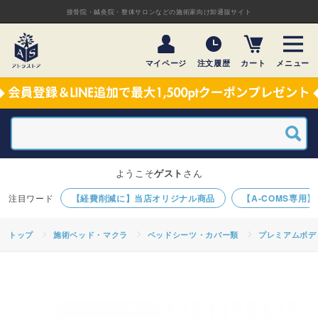
接骨院・鍼灸院・整体サロンなどの施術家向け卸通販サイト
マイページ
注文履歴
カート
メニュー
ようこそ
ゲスト
さん
【経費削減に】当店オリジナル商品
【A-COMS専用
トップ
施術ベッド・マクラ
ベッドシーツ・カバー類
プレミアムボデ