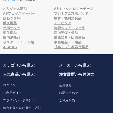
オリジナル商品
ASキネシオロジーテープ
ASフェイスペーパー
プレミアム粘着パッド
ほねつぎHot
機材・機材消耗品
鍼灸用品
テーピング
サポーター
施術ベッド・マクラ
衛生用品
院内設備・備品
院内消耗品
健康器具・販売商品
ポスター・チラシ類
事務用品・日用品
A-COMS
【楽トレ】機器付属品
カテゴリから選ぶ
メーカー
から選ぶ
人気商品から選ぶ
注文履歴から再注文
ログイン
会員登録
ご利用ガイド
お問い合わせ
プライバシーポリシー
ご利用規約
特定商取引法に基づく表記