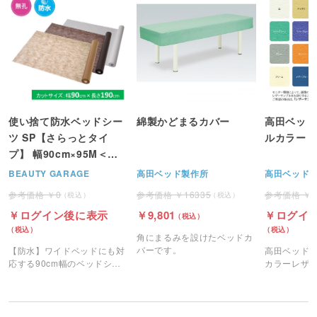
使い捨て防水ベッドシー
綿製かどまるカバー
高田ベッド
ツ SP【さらっとタイ
ルカラー 
プ】 幅90cm×95M＜注
文2個単位＞
BEAUTY GARAGE
高田ベッド製作所
高田ベッド
0
16335
ログイン後に表示
9,801
ログイ
角にまるみを設けたベッドカ
バーです。
【防水】ワイドベッドにも対
高田ベッドオ
応する90cm幅のベッドシー
カラーレザ
ツ。