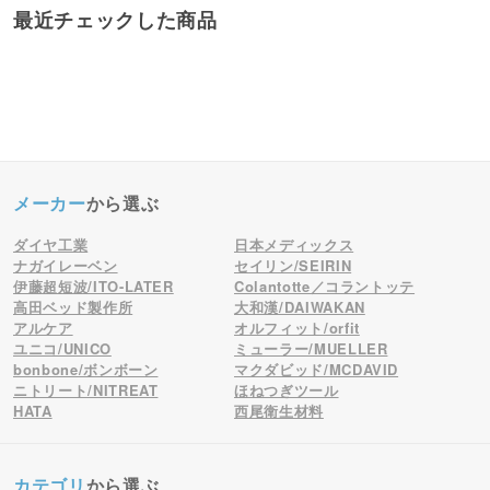
最近チェックした商品
メーカー
から選ぶ
ダイヤ工業
日本メディックス
ナガイレーベン
セイリン/SEIRIN
伊藤超短波/ITO-LATER
Colantotte／コラントッテ
高田ベッド製作所
大和漢/DAIWAKAN
アルケア
オルフィット/orfit
ユニコ/UNICO
ミューラー/MUELLER
bonbone/ボンボーン
マクダビッド/MCDAVID
ニトリート/NITREAT
ほねつぎツール
HATA
西尾衛生材料
カテゴリ
から選ぶ