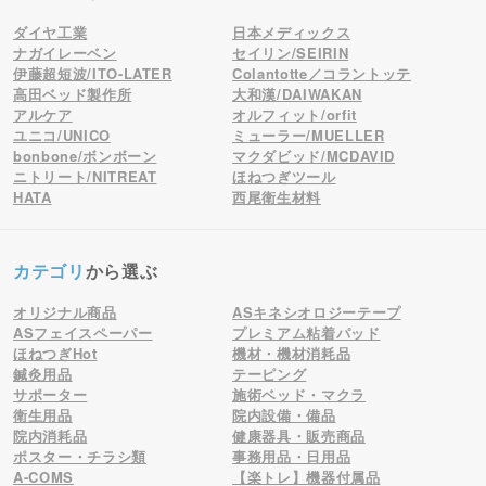
ダイヤ工業
日本メディックス
ナガイレーベン
セイリン/SEIRIN
伊藤超短波/ITO-LATER
Colantotte／コラントッテ
高田ベッド製作所
大和漢/DAIWAKAN
アルケア
オルフィット/orfit
ユニコ/UNICO
ミューラー/MUELLER
bonbone/ボンボーン
マクダビッド/MCDAVID
ニトリート/NITREAT
ほねつぎツール
HATA
西尾衛生材料
カテゴリ
から選ぶ
オリジナル商品
ASキネシオロジーテープ
ASフェイスペーパー
プレミアム粘着パッド
ほねつぎHot
機材・機材消耗品
鍼灸用品
テーピング
サポーター
施術ベッド・マクラ
衛生用品
院内設備・備品
院内消耗品
健康器具・販売商品
ポスター・チラシ類
事務用品・日用品
A-COMS
【楽トレ】機器付属品