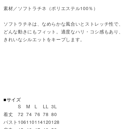
素材／ソフトラチネ（ポリエステル100％）
ソフトラチネは、なめらかな風合いとストレッチ性で、
どんな動きにもフィット。適度なハリ・コシ感もあり、
きれいなシルエットをキープします。
■サイズ
S
M
L
LL
3L
着丈
72
74
76
78
80
バスト
106
110
114
120
128