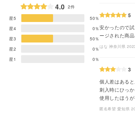
4.0
2件
5
星5
50
％
安かったので試
星4
0
％
ージされた商品
星3
50
％
はな 神奈川県 2023/0
星2
0
％
星1
0
％
3
個人差はあると
刺入時にひっか
使用したほうが
匿名希望 愛知県 2023