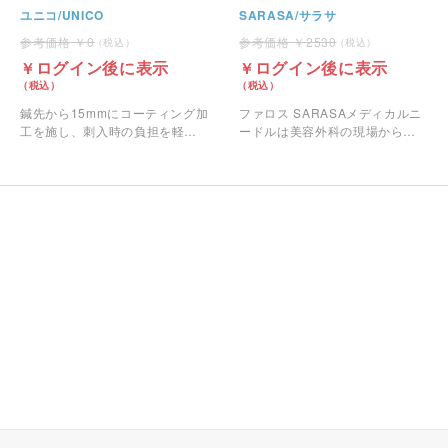
り（個包装）
ユニコ/UNICO
SARASA/サラサ
0
2530
ログイン後に表示
ログイン後に表示
鍼先から15mmにコーティング加
ファロス SARASAメディカルニ
工を施し、刺入時の負担を軽減
ードルは美容外科の現場から生
したワンプッシュタイプのユニ
まれた『やさしい鍼』です。
コ鍼です。