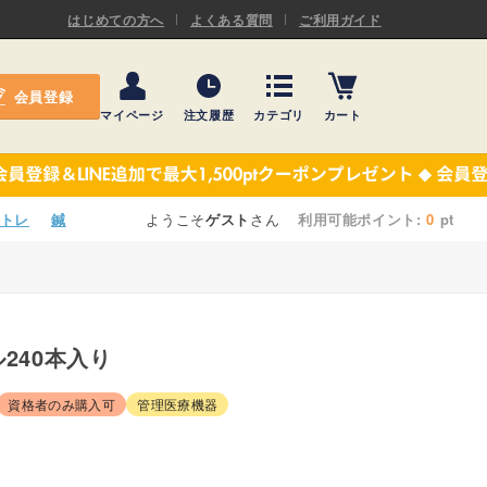
ASキネシオロジーテープ
はじめての方へ
よくある質問
ご利用ガイド
ー
プレミアム粘着パッド
会員登録
機材・機材消耗品
マイページ
注文履歴
カテゴリ
カート
テーピング
ASキネシオロジーテープ
施術ベッド・マクラ
ー
プレミアム粘着パッド
トレ
鍼
ようこそ
ゲスト
さん
利用可能ポイント:
0
pt
院内設備・備品
機材・機材消耗品
健康器具・販売商品
テーピング
事務用品・日用品
ル240本入り
施術ベッド・マクラ
【楽トレ】機器付属品
資格者のみ購入可
管理医療機器
院内設備・備品
健康器具・販売商品