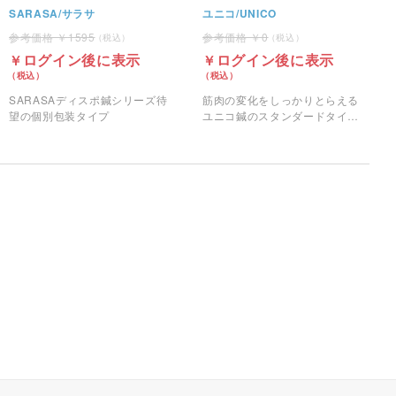
SARASA/サラサ
ユニコ/UNICO
1595
0
ログイン後に表示
ログイン後に表示
SARASAディスポ鍼シリーズ待
筋肉の変化をしっかりとらえる
望の個別包装タイプ
ユニコ鍼のスタンダードタイプ
です。