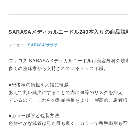
SARASAメディカルニードル240本入りの商品説
メーカー：
SARASA/サラサ
ファロス SARASAメディカルニードルは美容外科の
多くの臨床家から支持されているディスポ鍼。
■患者様の負担を大幅に軽減
あえて丸い鍼尖にすることで内出血等のリスクを抑え、
ているので、これらの製品特長をより一層高め、患者様
■カラー鍼管と包装方法
色鮮やかな鍼管は見た目も良く、カラーで番手識別も可