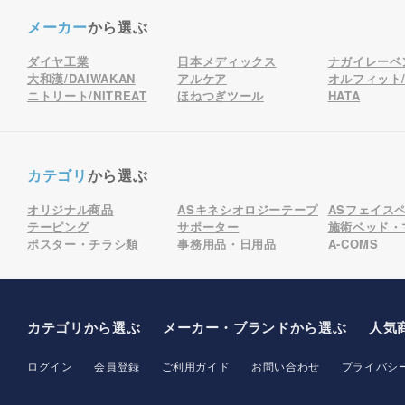
メーカー
から選ぶ
ダイヤ工業
日本メディックス
ナガイレーベ
大和漢/DAIWAKAN
アルケア
オルフィット/o
ニトリート/NITREAT
ほねつぎツール
HATA
カテゴリ
から選ぶ
オリジナル商品
ASキネシオロジーテープ
ASフェイス
テーピング
サポーター
施術ベッド・
ポスター・チラシ類
事務用品・日用品
A-COMS
カテゴリから選ぶ
メーカー
・ブランド
から選ぶ
人気
ログイン
会員登録
ご利用ガイド
お問い合わせ
プライバシ