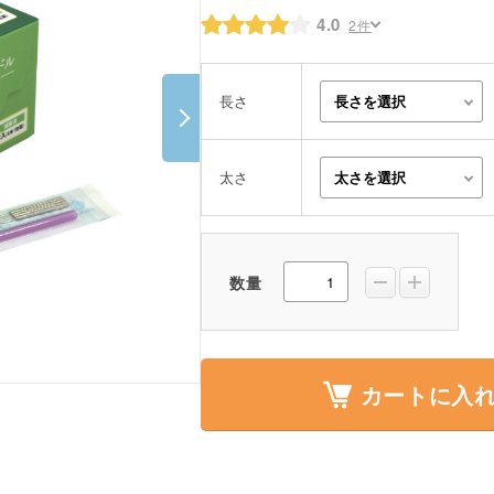
ポスター・チラシ類
4.0
2件
A-COMS
長さ
アウトレット
太さ
数量
カートに入