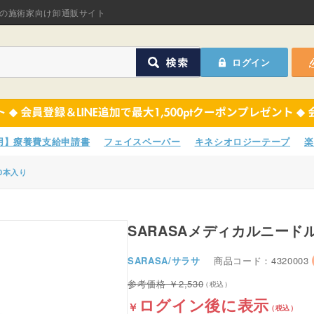
オリジナル商品
の施術家向け卸通販サイト
ASフェイスペーパ
ログイン
ほねつぎHot
鍼灸用品
オリジナル商品
サポーター
ASフェイスペーパ
専用】療養費支給申請書
フェイスペーパー
キネシオロジーテープ
楽
衛生用品
ほねつぎHot
0本入り
院内消耗品
鍼灸用品
ポスター・チラシ類
SARASAメディカルニード
サポーター
A-COMS
SARASA/サラサ
商品コード：4320003
衛生用品
2,530
アウトレット
院内消耗品
ログイン後に表示