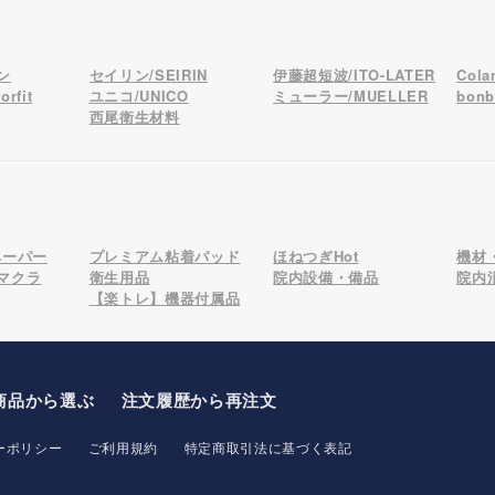
ン
セイリン/SEIRIN
伊藤超短波/ITO-LATER
Col
rfit
ユニコ/UNICO
ミューラー/MUELLER
bon
西尾衛生材料
ペーパー
プレミアム粘着パッド
ほねつぎHot
機材
マクラ
衛生用品
院内設備・備品
院内
【楽トレ】機器付属品
商品から選ぶ
注文履歴から再注文
ーポリシー
ご利用規約
特定商取引法に基づく表記