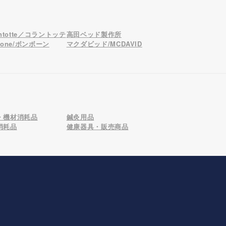
antotte／コラントッテ
高田ベッド製作所
bone/ボンボーン
マクダビッド/MCDAVID
・機材消耗品
鍼灸用品
消耗品
健康器具・販売商品