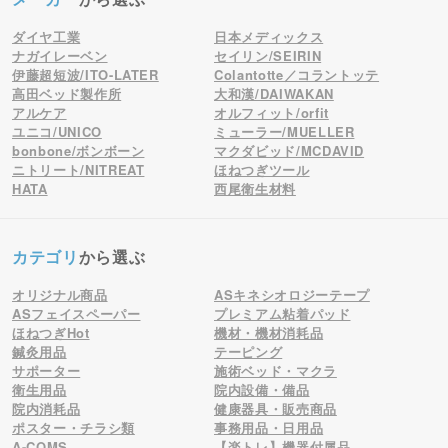
ダイヤ工業
日本メディックス
ナガイレーベン
セイリン/SEIRIN
伊藤超短波/ITO-LATER
Colantotte／コラントッテ
高田ベッド製作所
大和漢/DAIWAKAN
アルケア
オルフィット/orfit
ユニコ/UNICO
ミューラー/MUELLER
bonbone/ボンボーン
マクダビッド/MCDAVID
ニトリート/NITREAT
ほねつぎツール
HATA
西尾衛生材料
カテゴリ
から選ぶ
オリジナル商品
ASキネシオロジーテープ
ASフェイスペーパー
プレミアム粘着パッド
ほねつぎHot
機材・機材消耗品
鍼灸用品
テーピング
サポーター
施術ベッド・マクラ
衛生用品
院内設備・備品
院内消耗品
健康器具・販売商品
ポスター・チラシ類
事務用品・日用品
A-COMS
【楽トレ】機器付属品