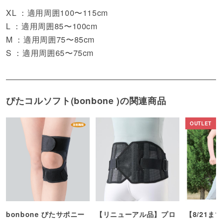
XL ：適用周囲100〜115cm
L ：適用周囲85〜100cm
M ：適用周囲75〜85cm
S ：適用周囲65〜75cm
ぴたコルソフト(bonbone )の関連商品
bonbone ぴたサポニー
【リニューアル品】プロ
【8/21ま