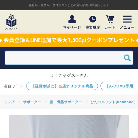
接骨院・鍼灸院・整体サロンなどの施術家向け卸通販サイト
マイページ
注文履歴
カート
メニュー
ようこそ
ゲスト
さん
【経費削減に】当店オリジナル商品
【A-COMS専用
トップ
サポーター
腰・骨盤サポーター
ぴたコルソフト(bonbone )