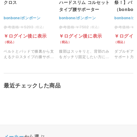
クロス
ハードスリム コルセット
祭！】バリ
タイプ腰サポーター
（bonbo
bonbone/ボンボーン
bonbone/ボンボーン
bonbone
5203
7502
ログイン後に表示
ログイン後に表示
ログイ
ベルトとパッドで膝裏から支
腹部はスッキリと、背部のみ
ダブルギア
えるクロスタイプの膝サポー
をガッチリ固定したい方にお
サポート力
ター。
すすめのサポーターです。
ツイストが
に生まれ変
最近チェックした商品
メーカー
から選ぶ