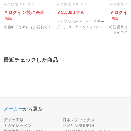
0
0
ログイン後に表示
22,000
ログイ
トムソンベッド（ゼニステー
ブル）のエアータッチバー
抗菌加工でキレイが長持ち！
暗証番号で
（フットスイッチ）です。
ータイプの
金庫です。
最近チェックした商品
メーカー
から選ぶ
ダイヤ工業
日本メディックス
ナガイレーベン
セイリン/SEIRIN
伊藤超短波/ITO-LATER
Colantotte／コラントッテ