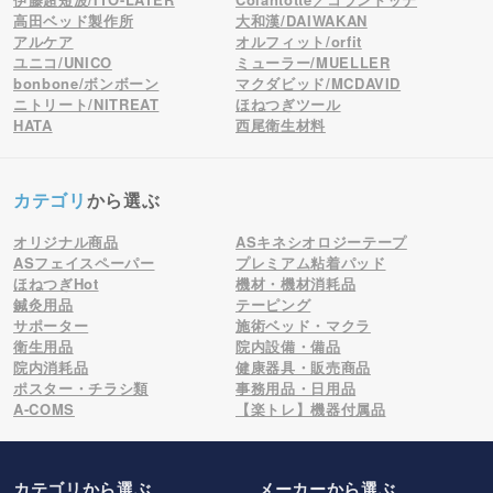
高田ベッド製作所
大和漢/DAIWAKAN
アルケア
オルフィット/orfit
ユニコ/UNICO
ミューラー/MUELLER
bonbone/ボンボーン
マクダビッド/MCDAVID
ニトリート/NITREAT
ほねつぎツール
HATA
西尾衛生材料
カテゴリ
から選ぶ
オリジナル商品
ASキネシオロジーテープ
ASフェイスペーパー
プレミアム粘着パッド
ほねつぎHot
機材・機材消耗品
鍼灸用品
テーピング
サポーター
施術ベッド・マクラ
衛生用品
院内設備・備品
院内消耗品
健康器具・販売商品
ポスター・チラシ類
事務用品・日用品
A-COMS
【楽トレ】機器付属品
カテゴリから選ぶ
メーカー
から選ぶ