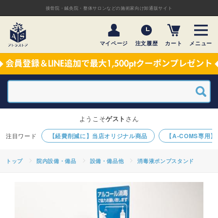
接骨院・鍼灸院・整体サロンなどの施術家向け卸通販サイト
マイページ
注文履歴
カート
メニュー
ようこそ
ゲスト
さん
【経費削減に】当店オリジナル商品
【A-COMS専用
トップ
院内設備・備品
設備・備品他
消毒液ポンプスタンド