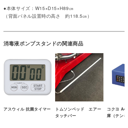
●本体サイズ：W15×D15×H89㎝
（背面パネル設置時の高さ 約118.5㎝）
消毒液ポンプスタンドの関連商品
アスウィル 抗菌タイマー
トムソンベッド エアー
コクヨ A
タッチバー
庫（テンキ