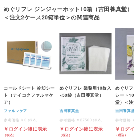
めぐリフレ ジンジャーホット10箱（吉田養真堂）
＜注文2ケース20箱単位＞の関連商品
コールドシート 冷却シー
めぐリフレ 業務用10枚入
めぐリフレ
ト（テイコクファルマケ
×50袋（吉田養真堂）
シート10
ア）
堂）＜注文
単位＞
ファルマケア
吉田養真堂
吉田養真堂
0
27500
ログイン後に表示
ログイン後に表示
ログイ