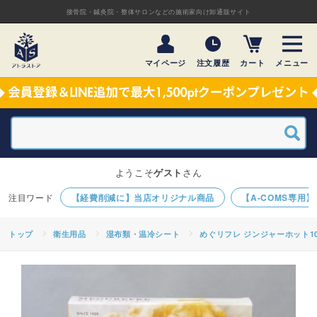
接骨院・鍼灸院・整体サロンなどの施術家向け卸通販サイト
マイページ
注文履歴
カート
メニュー
ようこそ
ゲスト
さん
【経費削減に】当店オリジナル商品
【A-COMS専用
トップ
衛生用品
湿布類・温冷シート
めぐリフレ ジンジャーホット1