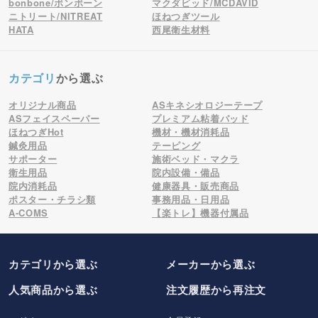
bonbone/ボンボーン
マクダビッド/MCDAVID
ニトリート/NITREAT
ほねつぎツール
HATA
西尾衛生材料
カテゴリ
から選ぶ
オリジナル商品
ASキネシオロジーテープ
ASフェイスペーパー
プレミアム粘着パッド
ほねつぎHot
機材・機材消耗品
鍼灸用品
テーピング
サポーター
施術ベッド・マクラ
衛生用品
院内設備・備品
院内消耗品
健康器具・販売商品
ポスター・チラシ類
事務用品・日用品
A-COMS
【楽トレ】機器付属品
カテゴリから選ぶ
メーカー
から選ぶ
人気商品から選ぶ
注文履歴から再注文