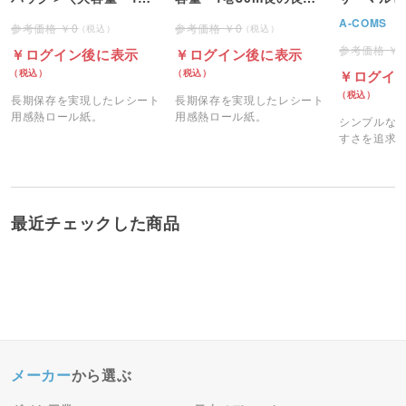
80m長の良コスパ／
スパ／
A-COMS
0
0
ログイン後に表示
ログイン後に表示
ログイ
長期保存を実現したレシート
長期保存を実現したレシート
用感熱ロール紙。
用感熱ロール紙。
シンプルな
すさを追求
レシートプ
最近チェックした商品
メーカー
から選ぶ