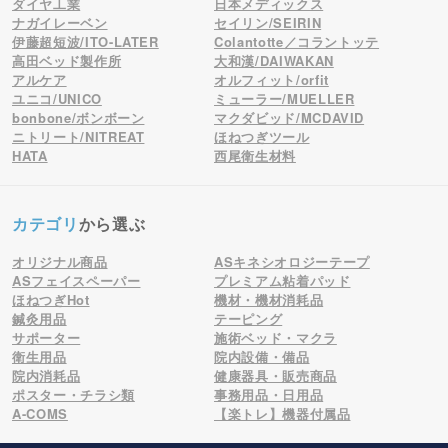
ダイヤ工業
日本メディックス
ナガイレーベン
セイリン/SEIRIN
伊藤超短波/ITO-LATER
Colantotte／コラントッテ
高田ベッド製作所
大和漢/DAIWAKAN
アルケア
オルフィット/orfit
ユニコ/UNICO
ミューラー/MUELLER
bonbone/ボンボーン
マクダビッド/MCDAVID
ニトリート/NITREAT
ほねつぎツール
HATA
西尾衛生材料
カテゴリ
から選ぶ
オリジナル商品
ASキネシオロジーテープ
ASフェイスペーパー
プレミアム粘着パッド
ほねつぎHot
機材・機材消耗品
鍼灸用品
テーピング
サポーター
施術ベッド・マクラ
衛生用品
院内設備・備品
院内消耗品
健康器具・販売商品
ポスター・チラシ類
事務用品・日用品
A-COMS
【楽トレ】機器付属品