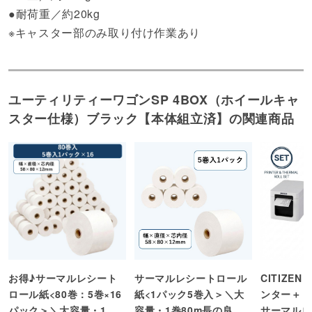
●耐荷重／約20kg
※キャスター部のみ取り付け作業あり
ユーティリティーワゴンSP 4BOX（ホイールキャ
スター仕様）ブラック【本体組立済】の関連商品
お得♪サーマルレシート
サーマルレシートロール
CITIZE
ロール紙<80巻：5巻×16
紙<1パック5巻入＞＼大
ンター＋【
パック＞＼大容量・1巻
容量・1巻80m長の良コ
サーマルロ