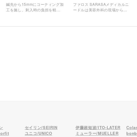
鍼先から15mmにコーティング加
ファロス SARASAメディカルニ
工を施し、刺入時の負担を軽減
ードルは美容外科の現場から生
したワンプッシュタイプのユニ
まれた『やさしい鍼』です。
コ鍼です。
ン
セイリン/SEIRIN
伊藤超短波/ITO-LATER
Col
rfit
ユニコ/UNICO
ミューラー/MUELLER
bon