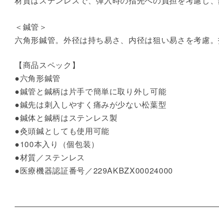
材質はステンレスで、弾入時の指先への負担を考慮し、鍼柄
＜鍼管＞
六角形鍼管。外径は持ち易さ、内径は狙い易さを考慮。指先に面
【商品スペック】
●六角形鍼管
●鍼管と鍼柄は片手で簡単に取り外し可能
●鍼先は刺入しやすく痛みが少ない松葉型
●鍼体と鍼柄はステンレス製
●灸頭鍼としても使用可能
●100本入り（個包装）
●材質／ステンレス
●医療機器認証番号／229AKBZX00024000