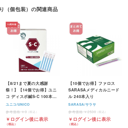
本入り（個包装）の関連商品
【8/21まで夏の大感謝
【10個でお得】ファロス
祭！】【14個でお得】ユニ
SARASAメディカルニード
コ ディスポ鍼S-C 100本入
ル 240本入り
り（個包装）
ユニコ/UNICO
SARASA/サラサ
0
2530
ログイン後に表示
ログイン後に表示