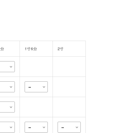
事務用品・日用品
【楽トレ】機器付属品
3分
1寸6分
2寸