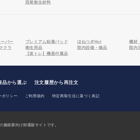
西尾衛生材料
ペーパー
プレミアム粘着パッド
ほねつぎHot
機材
マクラ
衛生用品
院内設備・備品
院内
【楽トレ】機器付属品
商品から選ぶ
注文履歴から再注文
ーポリシー
ご利用規約
特定商取引法に基づく表記
の
施術家向け卸通販サイトです。