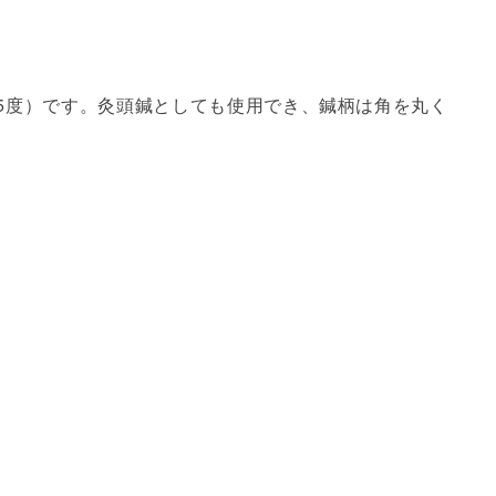
5度）です。灸頭鍼としても使用でき、鍼柄は角を丸く