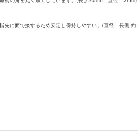
の角を丸く加工しています。(長さ20mm 直径 1.2mm)
で接するため安定し保持しやすい。(直径 長側 約 3.8mm/短