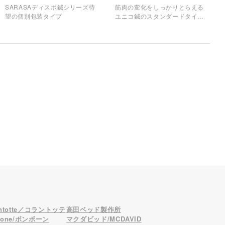
SARASAディスポ鍼シリーズ待
筋肉の変化をしっかりとらえる
望の個別包装タイプ
ユニコ鍼のスタンダードタイプ
です。
antotte／コラントッテ
高田ベッド製作所
bone/ボンボーン
マクダビッド/MCDAVID