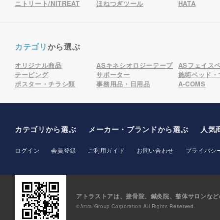
ニトリート/NITREAT
ほねつぎツール
HATA
カテゴリ
から選ぶ
オリジナル商品
ASキネシオロジーテープ
ASフェイス
テーピング
サポーター
施術ベッド・
ポスター・チラシ類
事務用品・日用品
A-COMS
カテゴリから選ぶ
メーカー
・ブランド
から選ぶ
人気
ログイン
会員登録
ご利用ガイド
お問い合わせ
プライバシ
アトラストアは、接骨院、鍼灸院、整体サロンなど
©Artra Group Corporation All Rights Reserved.