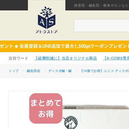
接骨院・鍼灸院・整体サロンなど
【経費削減に】当店オリジナル商品
【A-COMS
トップ
鍼灸用品
ディスポ鍼・鍼
【14個でお得】ユニコ ディスポ鍼