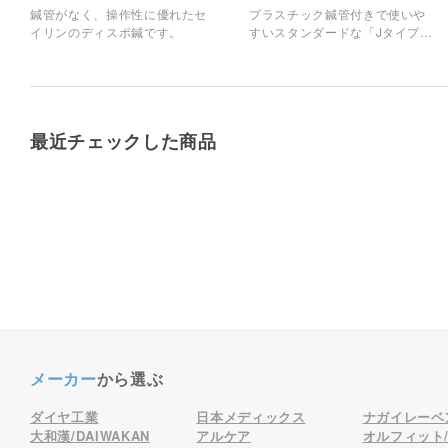
鍼管がなく、操作性に優れたセ
プラスチック鍼管付きで使いや
イリンのディスポ鍼です。
すいスタンダードな「Jタイプ」
のセイリンのディスポ鍼です。
最近チェックした商品
メーカー
から選ぶ
ダイヤ工業
日本メディックス
ナガイレーベ
大和漢/DAIWAKAN
アルケア
オルフィット/o