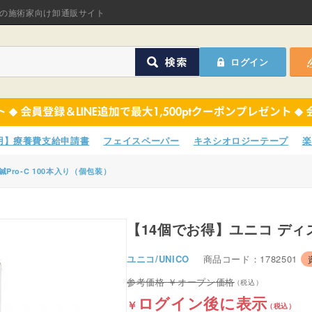
オリジナル商品
の施術家向け卸通販サイト
ASフェイスペーパ
ログイン
ほねつぎHot
鍼灸用品
オリジナル商品
サポーター
ASフェイスペーパ
専用】療養費支給申請書
フェイスペーパー
キネシオロジーテープ
楽
衛生用品
ほねつぎHot
Pro-C 100本入り（個包装）
院内消耗品
鍼灸用品
ポスター・チラシ類
【14個でお得】ユニコ ディ
サポーター
A-COMS
ユニコ/UNICO
商品コード：1782501
衛生用品
オープン価格
アウトレット
院内消耗品
ログイン後に表示