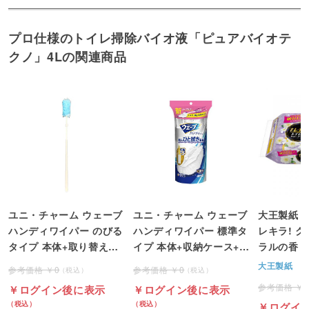
プロ仕様のトイレ掃除バイオ液「ピュアバイオテ
クノ」4Lの関連商品
ユニ・チャーム ウェーブ
ユニ・チャーム ウェーブ
大王製紙 
ハンディワイパー のびる
ハンディワイパー 標準タ
レキラ! 
タイプ 本体+取り替えシ
イプ 本体+収納ケース+取
ラルの香り
ート2枚 1パック
り替えシート1枚 ホワイ
パック(20
大王製紙
0
0
ト 1パック
ック単位＞
ログイン後に表示
ログイン後に表示
ログイ