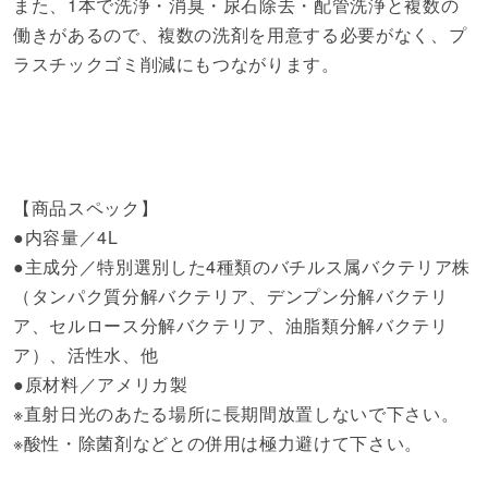
また、1本で洗浄・消臭・尿石除去・配管洗浄と複数の
働きがあるので、複数の洗剤を用意する必要がなく、プ
ラスチックゴミ削減にもつながります。
【商品スペック】
●内容量／4L
●主成分／特別選別した4種類のバチルス属バクテリア株
（タンパク質分解バクテリア、デンプン分解バクテリ
ア、セルロース分解バクテリア、油脂類分解バクテリ
ア）、活性水、他
●原材料／アメリカ製
※直射日光のあたる場所に長期間放置しないで下さい。
※酸性・除菌剤などとの併用は極力避けて下さい。