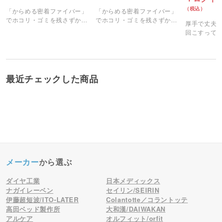
「からめる密着ファイバー」
「からめる密着ファイバー」
でホコリ・ゴミを残さずから
でホコリ・ゴミを残さずから
厚手で丈夫だ
めて離さない！
めて離さない！
回こすって
詰替用。
最近チェックした商品
メーカー
から選ぶ
ダイヤ工業
日本メディックス
ナガイレーベン
セイリン/SEIRIN
伊藤超短波/ITO-LATER
Colantotte／コラントッテ
高田ベッド製作所
大和漢/DAIWAKAN
アルケア
オルフィット/orfit