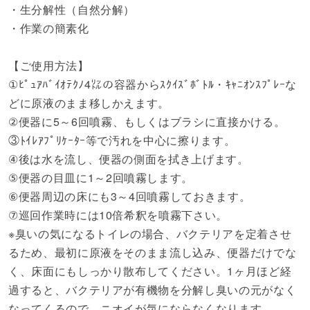
・生分解性（自然分解）
・作業の簡素化
【ご使用方法】
①ﾋﾟｭｱﾊﾞｲｵﾃｸﾉ4㍑の容器からｽｸｲｽﾞﾎﾞﾄﾙ・ｷｬﾆｵﾝｽﾌﾟﾚｰな
どに原液のまま移しかえます。
②便器に5～6回噴霧、もしくはブラシに直接かける。
③ﾄｲﾚｱﾌﾟﾘｹｰﾀｰ等で汚れを中心に擦ります。
④後は水を流し、便器の側面を拭き上げます。
⑤便器の目皿に1～2回噴霧します。
⑥便器周辺の床にも3～4回噴霧しておきます。
⑦巡回作業時には10倍希釈を噴霧下さい。
※臭いの気になるトイレの場合、バクテリアを定着させ
るため、最初に原液をそのまま流し込み、便器だけでな
く、床面にもしっかり散布してください。1ヶ月ほど経
過すると、バクテリアが有機物を分解し臭いの元がなく
なってくるので、ニオイが気にならなくなります。