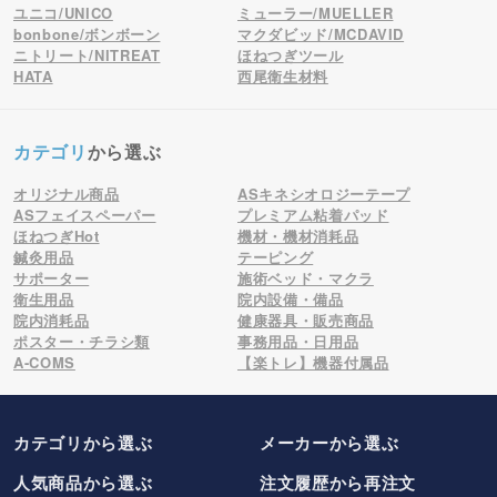
ユニコ/UNICO
ミューラー/MUELLER
bonbone/ボンボーン
マクダビッド/MCDAVID
ニトリート/NITREAT
ほねつぎツール
HATA
西尾衛生材料
カテゴリ
から選ぶ
オリジナル商品
ASキネシオロジーテープ
ASフェイスペーパー
プレミアム粘着パッド
ほねつぎHot
機材・機材消耗品
鍼灸用品
テーピング
サポーター
施術ベッド・マクラ
衛生用品
院内設備・備品
院内消耗品
健康器具・販売商品
ポスター・チラシ類
事務用品・日用品
A-COMS
【楽トレ】機器付属品
カテゴリから選ぶ
メーカー
から選ぶ
人気商品から選ぶ
注文履歴から再注文