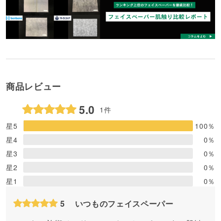
商品レビュー
5.0
1件
星5
100
％
星4
0
％
星3
0
％
星2
0
％
星1
0
％
5
いつものフェイスペーパー