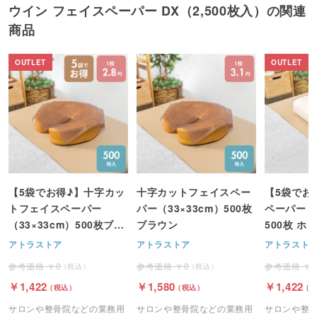
ウイン フェイスペーパー DX（2,500枚入）の関連
商品
【5袋でお得♪】十字カッ
十字カットフェイスペー
【5袋でお
トフェイスペーパー
パー（33×33cm）500枚
ペーパー（4
（33×33cm）500枚ブラ
ブラウン
500枚 ホ
ウン
アトラストア
アトラストア
アトラスト
0
0
1,422
1,580
1,422
サロンや整骨院などの業務用
サロンや整骨院などの業務用
サロンや整