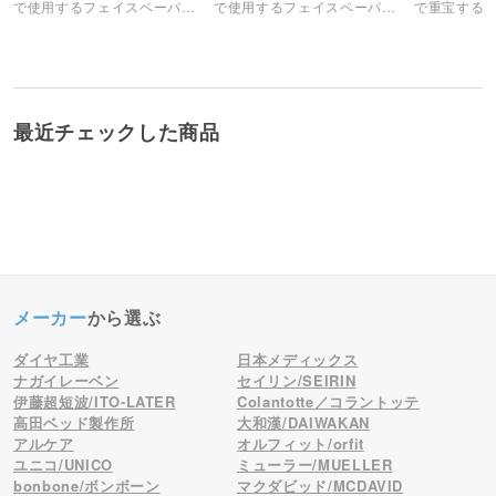
で使用するフェイスペーパー
で使用するフェイスペーパー
で重宝する
（十字カット）です。
（十字カット）です。
（ピローシ
最近チェックした商品
メーカー
から選ぶ
ダイヤ工業
日本メディックス
ナガイレーベン
セイリン/SEIRIN
伊藤超短波/ITO-LATER
Colantotte／コラントッテ
高田ベッド製作所
大和漢/DAIWAKAN
アルケア
オルフィット/orfit
ユニコ/UNICO
ミューラー/MUELLER
bonbone/ボンボーン
マクダビッド/MCDAVID