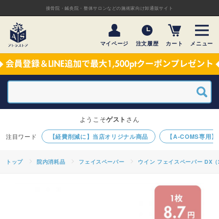
接骨院・鍼灸院・整体サロンなどの施術家向け卸通販サイト
マイページ
注文履歴
カート
メニュー
ようこそ
ゲスト
さん
【経費削減に】当店オリジナル商品
【A-COMS専用
トップ
院内消耗品
フェイスペーパー
ウイン フェイスペーパー DX（2