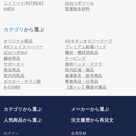
ニトリート/NITREAT
ほねつぎツール
HATA
西尾衛生材料
カテゴリ
から選ぶ
オリジナル商品
ASキネシオロジーテープ
ASフェイスペーパー
プレミアム粘着パッド
ほねつぎHot
機材・機材消耗品
鍼灸用品
テーピング
サポーター
施術ベッド・マクラ
衛生用品
院内設備・備品
院内消耗品
健康器具・販売商品
ポスター・チラシ類
事務用品・日用品
A-COMS
【楽トレ】機器付属品
カテゴリから選ぶ
メーカー
から選ぶ
人気商品から選ぶ
注文履歴から再注文
ログイン
会員登録