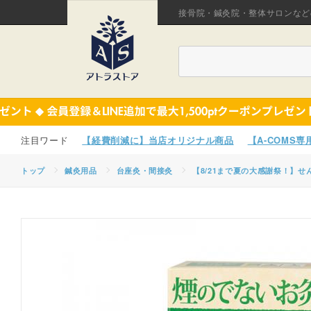
接骨院・鍼灸院・整体サロンなど
【経費削減に】当店オリジナル商品
【A-COMS
トップ
鍼灸用品
台座灸・間接灸
【8/21まで夏の大感謝祭！】せ