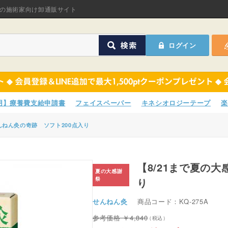
オリジナル商品
の施術家向け卸通販サイト
ASフェイスペーパ
ログイン
ほねつぎHot
鍼灸用品
オリジナル商品
サポーター
ASフェイスペーパ
専用】療養費支給申請書
フェイスペーパー
キネシオロジーテープ
楽
衛生用品
ほねつぎHot
んねん灸の奇跡 ソフト200点入り
院内消耗品
鍼灸用品
ポスター・チラシ類
【8/21まで夏の
サポーター
り
A-COMS
衛生用品
せんねん灸
商品コード：KQ-275A
アウトレット
院内消耗品
4,840