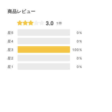
商品レビュー
3.0
1件
星5
0
％
星4
0
％
星3
100
％
星2
0
％
星1
0
％