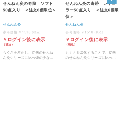
せんねん灸の奇跡 ソフト
せんねん灸の奇跡 レギュ
50点入り ＜注文6個単位＞
ラー50点入り ＜注文6個単
位＞
せんねん灸
せんねん灸
1518
1518
ログイン後に表示
ログイン後に表示
もぐさを炭化し、従来のせんね
もぐさを炭化することで、従来
ん灸シリーズに比べ煙の少ない
のせんねん灸シリーズに比べ煙
お灸です。
の少ないお灸です。