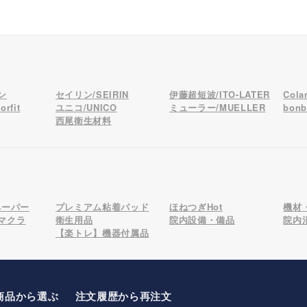
ン
セイリン/SEIRIN
伊藤超短波/ITO-LATER
Col
rfit
ユニコ/UNICO
ミューラー/MUELLER
bon
西尾衛生材料
ペーパー
プレミアム粘着パッド
ほねつぎHot
機材
マクラ
衛生用品
院内設備・備品
院内
【楽トレ】機器付属品
商品から選ぶ
注文履歴から再注文