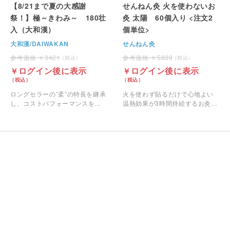
【8/21まで夏の大感謝
せんねん灸 火を使わないお
祭！】極～きわみ～ 180壮
灸 太陽 60個入り <注文2
入（大和漢）
個単位>
大和漢/DAIWAKAN
せんねん灸
3421
5830
ログイン後に表示
ログイン後に表示
ロングセラーの”柔”の特長を継承
火を使わず貼るだけで心地よい
し、コストパフォーマンスを向
温熱効果が3時間持続するお灸で
上した台座灸です。
す。