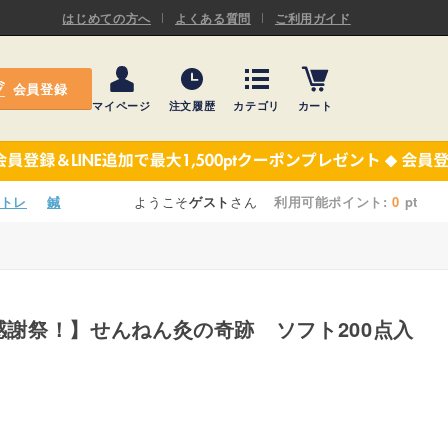
ASキネシオロジーテープ
はじめての方へ
よくある質問
ご利用ガイド
ー
プレミアム粘着パッド
会員登録
機材・機材消耗品
マイページ
注文履歴
カテゴリ
カート
テーピング
ASキネシオロジーテープ
施術ベッド・マクラ
ー
プレミアム粘着パッド
トレ
鍼
ようこそ
ゲスト
さん
利用可能ポイント:
0
pt
院内設備・備品
機材・機材消耗品
健康器具・販売商品
テーピング
事務用品・日用品
大感謝祭！】せんねん灸の奇跡 ソフト200点入
施術ベッド・マクラ
【楽トレ】機器付属品
院内設備・備品
健康器具・販売商品