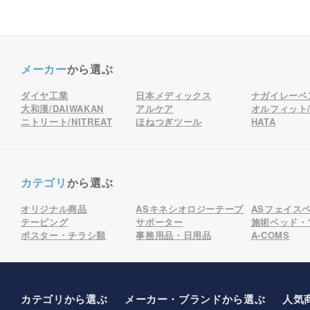
メーカー
から選ぶ
ダイヤ工業
日本メディックス
ナガイレーベ
大和漢/DAIWAKAN
アルケア
オルフィット/o
ニトリート/NITREAT
ほねつぎツール
HATA
カテゴリ
から選ぶ
オリジナル商品
ASキネシオロジーテープ
ASフェイス
テーピング
サポーター
施術ベッド・
ポスター・チラシ類
事務用品・日用品
A-COMS
カテゴリから選ぶ
メーカー
・ブランド
から選ぶ
人気