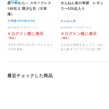
柔～やわら～ スモークレス
せんねん灸の奇跡 レギュ
180壮入 煙少な目（大和
ラー220点入り
漢）
大和漢/DAIWAKAN
せんねん灸
6072
5324
ログイン後に表示
ログイン後に表示
ヨモギ100％のスモークレスタイ
よもぎを炭化することで、せん
プの台座灸。
ねん灸オフシリーズに比べ煙の
少ないお灸。
最近チェックした商品