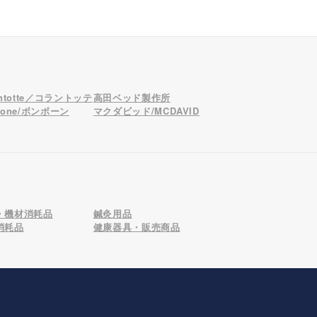
antotte／コラントッテ
高田ベッド製作所
bone/ボンボーン
マクダビッド/MCDAVID
・機材消耗品
鍼灸用品
消耗品
健康器具・販売商品