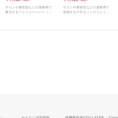
サロンや整骨院などの業務用で
サロンや整骨院などの業務用で
重宝するフェイスペーパー（ピ
使用する十字カットのフェイス
ローシート）です。
ペーパーです。
ン
セイリン/SEIRIN
伊藤超短波/ITO-LATER
Col