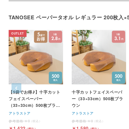
TANOSEE ペーパータオル レギュラー 200枚入
【5袋でお得♪】十字カット
十字カットフェイスペーパ
フェイスペーパー
ー（33×33cm）500枚ブラ
（33×33cm）500枚ブラウ
ウン
ン
アトラストア
アトラストア
0
0
1,422
1,580