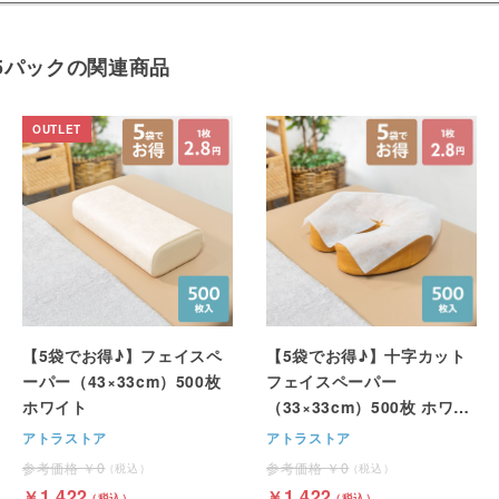
×5パックの関連商品
【5袋でお得♪】フェイスペ
【5袋でお得♪】十字カット
ーパー（43×33cm）500枚
フェイスペーパー
ホワイト
（33×33cm）500枚 ホワイ
ト
アトラストア
アトラストア
0
0
1,422
1,422