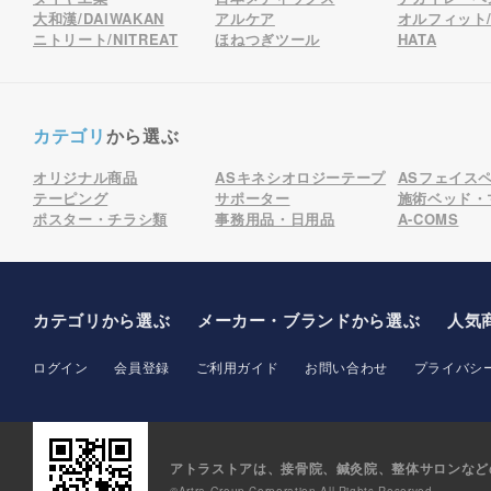
大和漢/DAIWAKAN
アルケア
オルフィット/o
ニトリート/NITREAT
ほねつぎツール
HATA
カテゴリ
から選ぶ
オリジナル商品
ASキネシオロジーテープ
ASフェイス
テーピング
サポーター
施術ベッド・
ポスター・チラシ類
事務用品・日用品
A-COMS
カテゴリから選ぶ
メーカー
・ブランド
から選ぶ
人気
ログイン
会員登録
ご利用ガイド
お問い合わせ
プライバシ
アトラストアは、接骨院、鍼灸院、整体サロンなど