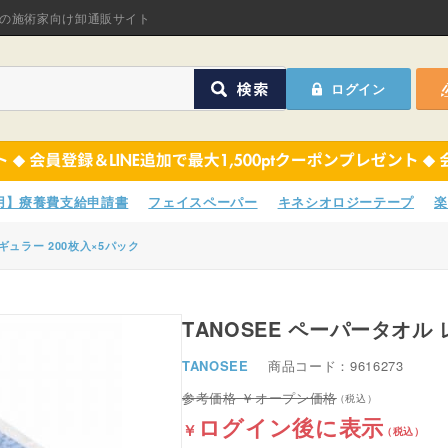
オリジナル商品
の施術家向け卸通販サイト
ASフェイスペーパ
ログイン
ほねつぎHot
鍼灸用品
オリジナル商品
サポーター
ASフェイスペーパ
専用】療養費支給申請書
フェイスペーパー
キネシオロジーテープ
楽
衛生用品
ほねつぎHot
ギュラー 200枚入×5パック
院内消耗品
鍼灸用品
ポスター・チラシ類
TANOSEE ペーパータオル
サポーター
TANOSEE
商品コード：9616273
A-COMS
衛生用品
オープン価格
アウトレット
院内消耗品
ログイン後に表示