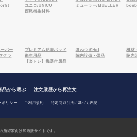
rfit
ユニコ/UNICO
ミューラー/MUELLER
bon
西尾衛生材料
ペーパー
プレミアム粘着パッド
ほねつぎHot
機材
マクラ
衛生用品
院内設備・備品
院内
【楽トレ】機器付属品
商品から選ぶ
注文履歴から再注文
ーポリシー
ご利用規約
特定商取引法に基づく表記
の
施術家向け卸通販サイトです。