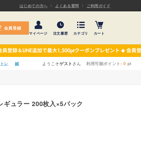
ASキネシオロジーテープ
はじめての方へ
よくある質問
ご利用ガイド
ー
プレミアム粘着パッド
会員登録
機材・機材消耗品
マイページ
注文履歴
カテゴリ
カート
テーピング
ASキネシオロジーテープ
施術ベッド・マクラ
ー
プレミアム粘着パッド
トレ
鍼
ようこそ
ゲスト
さん
利用可能ポイント:
0
pt
院内設備・備品
機材・機材消耗品
健康器具・販売商品
テーピング
事務用品・日用品
 レギュラー 200枚入×5パック
施術ベッド・マクラ
【楽トレ】機器付属品
院内設備・備品
健康器具・販売商品