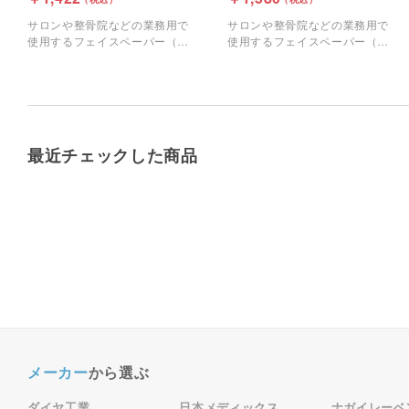
サロンや整骨院などの業務用で
サロンや整骨院などの業務用で
使用するフェイスペーパー（十
使用するフェイスペーパー（十
字カット）です。
字カット）です。
最近チェックした商品
メーカー
から選ぶ
ダイヤ工業
日本メディックス
ナガイレーベ