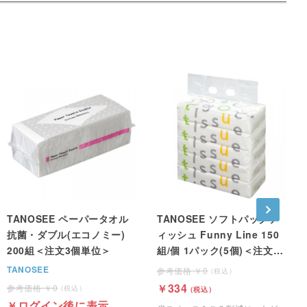
TANOSEE ペーパータオル
TANOSEE ソフトパックテ
抗菌・ダブル(エコノミー)
ィッシュ Funny Line 150
200組＜注文3個単位＞
組/個 1パック(5個)＜注文2
パック単位＞
TANOSEE
0
334
0
ログイン後に表示