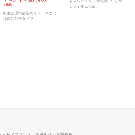
省スペース＆ごみ削減につなが
るフィルム包装。
衛生管理の必要なスペースには
抗菌剤配合タイプ
antotte／コラントッテ
高田ベッド製作所