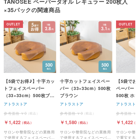
TANOSEE ペーパータオル レギュラー 200枚入
×35パックの関連商品
【5袋でお得♪】十字カッ
十字カットフェイスペー
【5袋でお
トフェイスペーパー
パー（33×33cm）500枚
ペーパー（4
（33×33cm）500枚ブラ
ブラウン
500枚 ホ
ウン
アトラストア
アトラストア
アトラスト
0
0
1,422
1,580
1,422
サロンや整骨院などの業務用
サロンや整骨院などの業務用
サロンや整
で使用するフェイスペーパー
で使用するフェイスペーパー
で重宝する