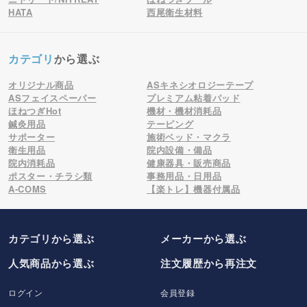
HATA
西尾衛生材料
カテゴリ
から選ぶ
オリジナル商品
ASキネシオロジーテープ
ASフェイスペーパー
プレミアム粘着パッド
ほねつぎHot
機材・機材消耗品
鍼灸用品
テーピング
サポーター
施術ベッド・マクラ
衛生用品
院内設備・備品
院内消耗品
健康器具・販売商品
ポスター・チラシ類
事務用品・日用品
A-COMS
【楽トレ】機器付属品
カテゴリから選ぶ
メーカー
から選ぶ
人気商品から選ぶ
注文履歴から再注文
ログイン
会員登録