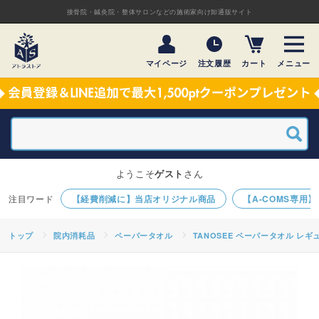
接骨院・鍼灸院・整体サロンなどの施術家向け卸通販サイト
マイページ
注文履歴
カート
メニュー
ようこそ
ゲスト
さん
【経費削減に】当店オリジナル商品
【A-COMS専用
トップ
院内消耗品
ペーパータオル
TANOSEE ペーパータオル レギュ