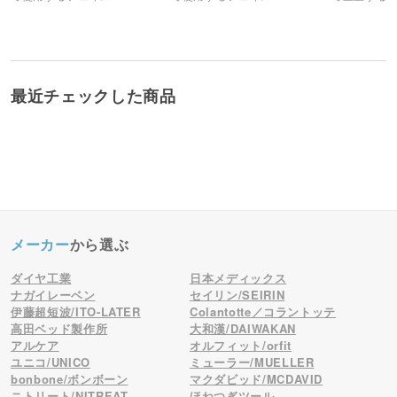
（十字カット）です。
（十字カット）です。
（ピローシ
最近チェックした商品
メーカー
から選ぶ
ダイヤ工業
日本メディックス
ナガイレーベン
セイリン/SEIRIN
伊藤超短波/ITO-LATER
Colantotte／コラントッテ
高田ベッド製作所
大和漢/DAIWAKAN
アルケア
オルフィット/orfit
ユニコ/UNICO
ミューラー/MUELLER
bonbone/ボンボーン
マクダビッド/MCDAVID
ニトリート/NITREAT
ほねつぎツール