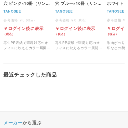
穴 ピンク×10冊（リング
穴 ブルー×10冊（リング
ホワイト (
内径25mm 背幅30mm）
内径25mm 背幅30mm）
TANOSEE
TANOSEE
TANOSEE
0
0
ログイン後に表示
ログイン後に表示
ログイ
再生PP表紙で環境対応のオ
再生PP表紙で環境対応のオ
朱肉がのり
フィスに映えるカラー展開の
フィスに映えるカラー展開の
印などの契
A4リングファイルです。
A4リングファイルです。
製本テープ
最近チェックした商品
メーカー
から選ぶ