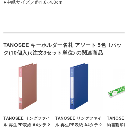
●中紙サイズ／約1.8×4.3cm
TANOSEE キーホルダー名札 アソート 5色 1パッ
ク(10個入)<注文3セット単位>の関連商品
TANOSEE リングファイ
TANOSEE リングファイ
TANOSE
ル 再生PP表紙 A4タテ 2
ル 再生PP表紙 A4タテ 2
約書割印用 