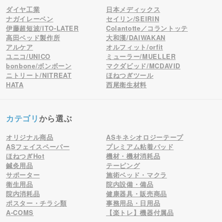
ダイヤ工業
日本メディックス
ナガイレーベン
セイリン/SEIRIN
伊藤超短波/ITO-LATER
Colantotte／コラントッテ
高田ベッド製作所
大和漢/DAIWAKAN
アルケア
オルフィット/orfit
ユニコ/UNICO
ミューラー/MUELLER
bonbone/ボンボーン
マクダビッド/MCDAVID
ニトリート/NITREAT
ほねつぎツール
HATA
西尾衛生材料
カテゴリ
から選ぶ
オリジナル商品
ASキネシオロジーテープ
ASフェイスペーパー
プレミアム粘着パッド
ほねつぎHot
機材・機材消耗品
鍼灸用品
テーピング
サポーター
施術ベッド・マクラ
衛生用品
院内設備・備品
院内消耗品
健康器具・販売商品
ポスター・チラシ類
事務用品・日用品
A-COMS
【楽トレ】機器付属品