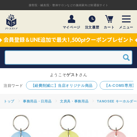
接骨院・鍼灸院・整体サロンなどの施術家向け卸通販サイト
マイページ
注文履歴
カート
メニュー
ようこそ
ゲスト
さん
【経費削減に】当店オリジナル商品
【A-COMS専用
トップ
事務用品・日用品
文房具・事務用品
TANOSEE キーホルダー