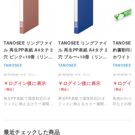
TANOSEE リングファイ
TANOSEE リングファイ
TANOSE
ル 再生PP表紙 A4タテ 2
ル 再生PP表紙 A4タテ 2
約書割印用 
穴 ピンク×10冊（リング
穴 ブルー×10冊（リング
ホワイト (
内径25mm 背幅30mm）
内径25mm 背幅30mm）
TANOSEE
TANOSEE
TANOSEE
0
0
ログイン後に表示
ログイン後に表示
ログイ
再生PP表紙で環境対応のオ
再生PP表紙で環境対応のオ
朱肉がのり
フィスに映えるカラー展開の
フィスに映えるカラー展開の
印などの契
A4リングファイルです。
A4リングファイルです。
製本テープ
最近チェックした商品