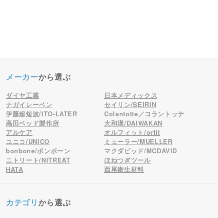
メーカー
から選ぶ
ダイヤ工業
日本メディックス
ナガイレーベン
セイリン/SEIRIN
伊藤超短波/ITO-LATER
Colantotte／コラントッテ
高田ベッド製作所
大和漢/DAIWAKAN
アルケア
オルフィット/orfit
ユニコ/UNICO
ミューラー/MUELLER
bonbone/ボンボーン
マクダビッド/MCDAVID
ニトリート/NITREAT
ほねつぎツール
HATA
西尾衛生材料
カテゴリ
から選ぶ