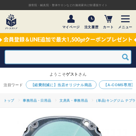
接骨院・鍼灸院・整体サロンなどの施術家向け卸通販サイト
マイページ
注文履歴
カート
メニュー
ようこそ
ゲスト
さん
【経費削減に】当店オリジナル商品
【A-COMS専用
トップ
事務用品・日用品
文房具・事務用品
(単品)キングジム テプラ 