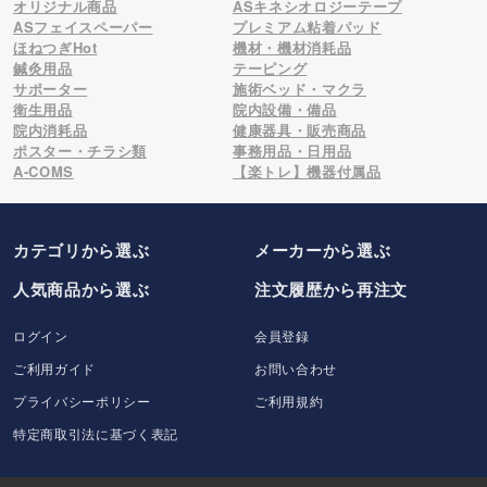
オリジナル商品
ASキネシオロジーテープ
ASフェイスペーパー
プレミアム粘着パッド
ほねつぎHot
機材・機材消耗品
鍼灸用品
テーピング
サポーター
施術ベッド・マクラ
衛生用品
院内設備・備品
院内消耗品
健康器具・販売商品
ポスター・チラシ類
事務用品・日用品
A-COMS
【楽トレ】機器付属品
カテゴリから選ぶ
メーカー
から選ぶ
人気商品から選ぶ
注文履歴から再注文
ログイン
会員登録
ご利用ガイド
お問い合わせ
プライバシーポリシー
ご利用規約
特定商取引法に基づく表記