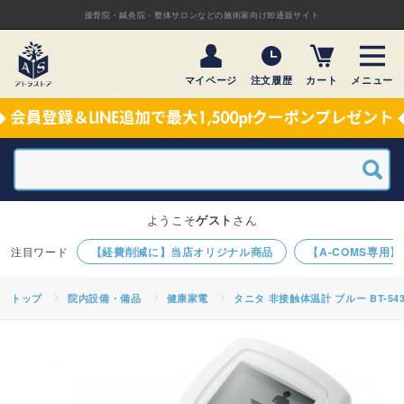
接骨院・鍼灸院・整体サロンなどの施術家向け卸通販サイト
マイページ
注文履歴
カート
メニュー
ようこそ
ゲスト
さん
【経費削減に】当店オリジナル商品
【A-COMS専用
トップ
院内設備・備品
健康家電
タニタ 非接触体温計 ブルー BT-54