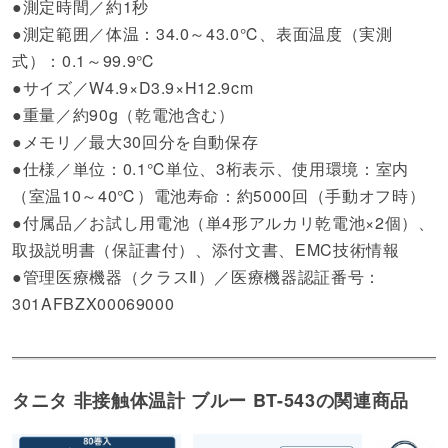
●測定時間／約1秒
●測定範囲／体温：34.0～43.0℃、表面温度（実測
式）：0.1～99.9℃
●サイズ／W4.9×D3.9×H12.9cm
●重量／約90g（乾電池含む）
●メモリ／最大30回分を自動保存
●仕様／単位：0.1℃単位、3桁表示、使用環境：室内
（室温10～40℃）電池寿命：約5000回（手動オフ時）
●付属品／お試し用電池（単4形アルカリ乾電池×2個）、
取扱説明書（保証書付）、添付文書、EMC技術情報
●管理医療機器（クラスⅡ）／医療機器認証番号：
301AFBZX00069000
タニタ 非接触体温計 ブルー BT-543の関連商品