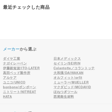
最近チェックした商品
メーカー
から選ぶ
ダイヤ工業
日本メディックス
ナガイレーベン
セイリン/SEIRIN
伊藤超短波/ITO-LATER
Colantotte／コラントッテ
高田ベッド製作所
大和漢/DAIWAKAN
アルケア
オルフィット/orfit
ユニコ/UNICO
ミューラー/MUELLER
bonbone/ボンボーン
マクダビッド/MCDAVID
ニトリート/NITREAT
ほねつぎツール
HATA
西尾衛生材料