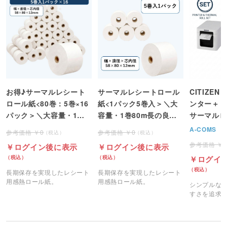
お得♪サーマルレシート
サーマルレシートロール
CITIZE
ロール紙<80巻：5巻×16
紙<1パック5巻入＞＼大
ンター＋【
パック＞＼大容量・1巻
容量・1巻80m長の良コ
サーマルロ
80m長の良コスパ／
スパ／
A-COMS
0
0
ログイン後に表示
ログイン後に表示
ログイ
長期保存を実現したレシート
長期保存を実現したレシート
用感熱ロール紙。
用感熱ロール紙。
シンプルな
すさを追求
レシートプ