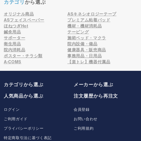
カテゴリ
から選ぶ
オリジナル商品
ASキネシオロジーテープ
ASフェイスペーパー
プレミアム粘着パッド
ほねつぎHot
機材・機材消耗品
鍼灸用品
テーピング
サポーター
施術ベッド・マクラ
衛生用品
院内設備・備品
院内消耗品
健康器具・販売商品
ポスター・チラシ類
事務用品・日用品
A-COMS
【楽トレ】機器付属品
カテゴリから選ぶ
メーカー
から選ぶ
人気商品から選ぶ
注文履歴から再注文
ログイン
会員登録
ご利用ガイド
お問い合わせ
プライバシーポリシー
ご利用規約
特定商取引法に基づく表記