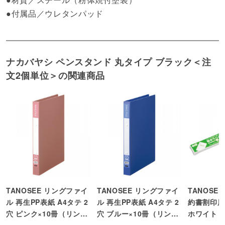
●付属品／ウレタンパッド
ナカバヤシ ペンスタンド 丸タイプ ブラック＜注
文2個単位＞の関連商品
TANOSEE リングファイ
TANOSEE リングファイ
TANOSE
ル 再生PP表紙 A4タテ 2
ル 再生PP表紙 A4タテ 2
約書割印用 
穴 ピンク×10冊（リング
穴 ブルー×10冊（リング
ホワイト (