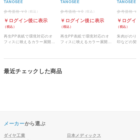
内径25mm 背幅30mm）
内径25mm 背幅30mm）
TANOSEE
TANOSEE
TANOSEE
0
0
ログイン後に表示
ログイン後に表示
ログイ
再生PP表紙で環境対応のオ
再生PP表紙で環境対応のオ
朱肉がのり
フィスに映えるカラー展開の
フィスに映えるカラー展開の
印などの契
A4リングファイルです。
A4リングファイルです。
製本テープ
最近チェックした商品
メーカー
から選ぶ
ダイヤ工業
日本メディックス