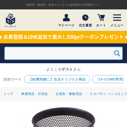
接骨院・鍼灸院・整体サロンなどの施術家向け卸通販サイト
マイページ
注文履歴
カート
メニュー
ようこそ
ゲスト
さん
【経費削減に】当店オリジナル商品
【A-COMS専用
トップ
事務用品・日用品
文房具・事務用品
ナカバヤシ ペンスタンド