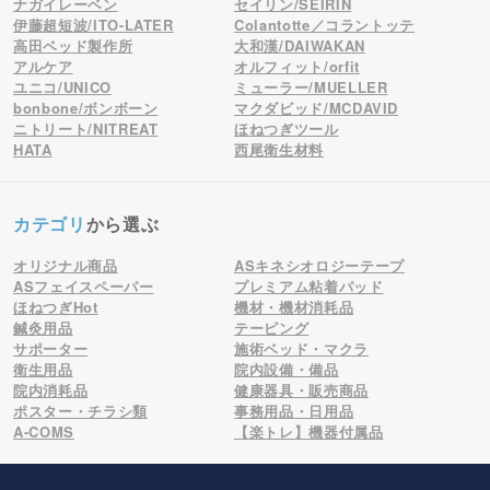
ナガイレーベン
セイリン/SEIRIN
伊藤超短波/ITO-LATER
Colantotte／コラントッテ
高田ベッド製作所
大和漢/DAIWAKAN
アルケア
オルフィット/orfit
ユニコ/UNICO
ミューラー/MUELLER
bonbone/ボンボーン
マクダビッド/MCDAVID
ニトリート/NITREAT
ほねつぎツール
HATA
西尾衛生材料
カテゴリ
から選ぶ
オリジナル商品
ASキネシオロジーテープ
ASフェイスペーパー
プレミアム粘着パッド
ほねつぎHot
機材・機材消耗品
鍼灸用品
テーピング
サポーター
施術ベッド・マクラ
衛生用品
院内設備・備品
院内消耗品
健康器具・販売商品
ポスター・チラシ類
事務用品・日用品
A-COMS
【楽トレ】機器付属品