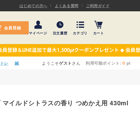
ASキネシオロジーテープ
はじめての方へ
よくある質問
ご利用ガイド
ー
プレミアム粘着パッド
会員登録
機材・機材消耗品
マイページ
注文履歴
カテゴリ
カート
テーピング
ASキネシオロジーテープ
施術ベッド・マクラ
ー
プレミアム粘着パッド
トレ
鍼
ようこそ
ゲスト
さん
利用可能ポイント:
0
pt
院内設備・備品
機材・機材消耗品
健康器具・販売商品
テーピング
事務用品・日用品
施術ベッド・マクラ
【楽トレ】機器付属品
院内設備・備品
健康器具・販売商品