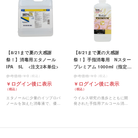
【8/21まで夏の大感謝
【8/21まで夏の大感謝
祭！】消毒用エタノール
祭！】手指消毒用 Nスター
IPA 5L <注文2本単位>
プレミアム 1000ml（指定医
薬部外品）
0
0
ログイン後に表示
ログイン後に表示
エタノールに少量のイソプロパ
ウイルス研究の進歩とともに開
ノールを加えた消毒液で、優れ
発された手指用アルコール消毒
た殺菌力を持ち、素早く殺菌で
剤「Nスタープレミアム」です。
きます。