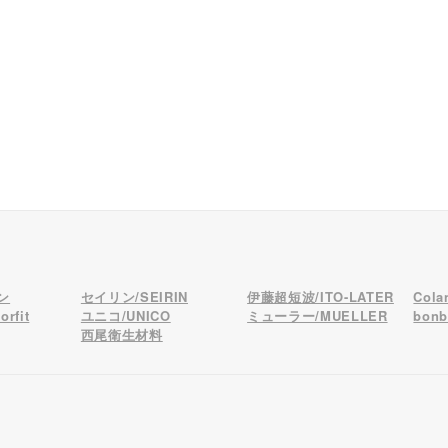
ン
セイリン/SEIRIN
伊藤超短波/ITO-LATER
Col
rfit
ユニコ/UNICO
ミューラー/MUELLER
bon
西尾衛生材料