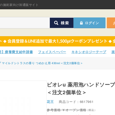
オリジナル商品
の施術家向け卸通販サイト
ASフェイスペーパ
ログイン
ほねつぎHot
鍼灸用品
オリジナル商品
サポーター
ASフェイスペーパ
専用】療養費支給申請書
フェイスペーパー
キネシオロジーテープ
楽
衛生用品
ほねつぎHot
 マイルドシトラスの香り つめかえ用 430ml＜注文2個単位＞
院内消耗品
鍼灸用品
ポスター・チラシ類
ビオレu 薬用泡ハンドソープ マイルドシトラスの香り つめかえ用 430ml
サポーター
＜注文2個単位＞
A-COMS
衛生用品
花王
商品コード：6617961
アウトレット
院内消耗品
オープン価格