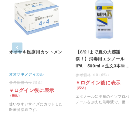
オオサキ医療用カットメン
【8/21まで夏の大感謝
祭！】消毒用エタノール
IPA 500ml＜注文3本単位
＞
オオサキメディカル
0
ログイン後に表示
0
ログイン後に表示
エタノールに少量のイソプロパ
ノールを加えた消毒液で、優れ
使いやすいサイズにカットした
た殺菌力を持ち、素早く殺菌で
医療脱脂綿です。
きます。