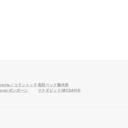
antotte／コラントッテ
高田ベッド製作所
bone/ボンボーン
マクダビッド/MCDAVID