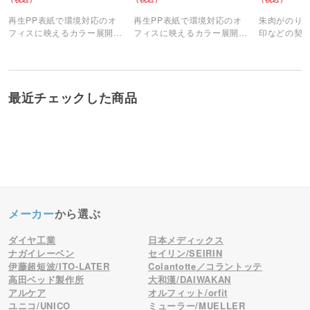
再生PP表紙で環境対応のオ
再生PP表紙で環境対応のオ
朱肉がのり
フィスに映えるカラー展開の
フィスに映えるカラー展開の
印などの契
A4リングファイルです。
A4リングファイルです。
製本テープ
最近チェックした商品
メーカー
から選ぶ
ダイヤ工業
日本メディックス
ナガイレーベン
セイリン/SEIRIN
伊藤超短波/ITO-LATER
Colantotte／コラントッテ
高田ベッド製作所
大和漢/DAIWAKAN
アルケア
オルフィット/orfit
ユニコ/UNICO
ミューラー/MUELLER