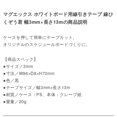
マグエックス ホワイトボード用線引きテープ 線ひ
くぞう君 幅3mm×長さ13mの商品説明
ケースを押して簡単にテープカット。
オリジナルのスケジュールボードづくりに。
【商品スペック】
●サイズ／3mm
●寸法／W96×D8×H73mm
●色／黒
●テープサイズ／幅3mm×長さ13m
●材質／ケース：PS、本体：クレープ紙
●重量／20g