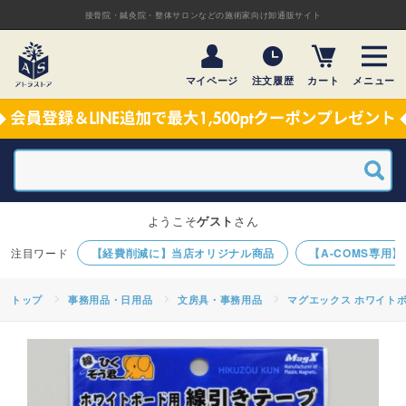
接骨院・鍼灸院・整体サロンなどの施術家向け卸通販サイト
マイページ
注文履歴
カート
メニュー
ようこそ
ゲスト
さん
【経費削減に】当店オリジナル商品
【A-COMS専用
トップ
事務用品・日用品
文房具・事務用品
マグエックス ホワイトボ