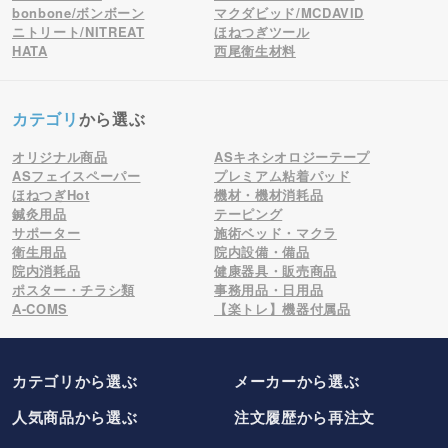
bonbone/ボンボーン
マクダビッド/MCDAVID
ニトリート/NITREAT
ほねつぎツール
HATA
西尾衛生材料
カテゴリ
から選ぶ
オリジナル商品
ASキネシオロジーテープ
ASフェイスペーパー
プレミアム粘着パッド
ほねつぎHot
機材・機材消耗品
鍼灸用品
テーピング
サポーター
施術ベッド・マクラ
衛生用品
院内設備・備品
院内消耗品
健康器具・販売商品
ポスター・チラシ類
事務用品・日用品
A-COMS
【楽トレ】機器付属品
カテゴリから選ぶ
メーカー
から選ぶ
人気商品から選ぶ
注文履歴から再注文