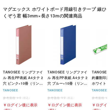
マグエックス ホワイトボード用線引きテープ 線ひ
くぞう君 幅3mm×長さ13mの関連商品
TANOSEE リングファイ
TANOSEE リングファイ
TANOSE
ル 再生PP表紙 A4タテ 2
ル 再生PP表紙 A4タテ 2
約書割印用 
穴 ピンク×10冊（リング
穴 ブルー×10冊（リング
ホワイト (
内径25mm 背幅30mm）
内径25mm 背幅30mm）
TANOSEE
TANOSEE
TANOSEE
0
0
ログイン後に表示
ログイン後に表示
ログイ