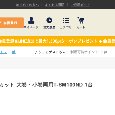
ASキネシオロジーテープ
はじめての方へ
よくある質問
ご利用ガイド
ー
プレミアム粘着パッド
会員登録
機材・機材消耗品
マイページ
注文履歴
カテゴリ
カート
テーピング
ASキネシオロジーテープ
施術ベッド・マクラ
ー
プレミアム粘着パッド
トレ
鍼
ようこそ
ゲスト
さん
利用可能ポイント:
0
pt
院内設備・備品
機材・機材消耗品
健康器具・販売商品
テーピング
事務用品・日用品
カット 大巻・小巻両用T-SM100ND 1台
施術ベッド・マクラ
【楽トレ】機器付属品
院内設備・備品
健康器具・販売商品