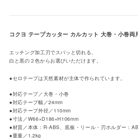
コクヨ テープカッター カルカット 大巻・小巻両用T
エッチング加工刃でスパッと切れる。
白と黒の２色からお選びいただけます。
●セロテープは天然素材が主体で作られています。
●対応テープ／大巻・小巻
●対応テープ幅／24mm
●対応テープ外径／110mm
●寸法／W66×D186×H106mm
●材質／本体：R-ABS、底板・リール・刃ホルダー：A
●重量／1.2kg