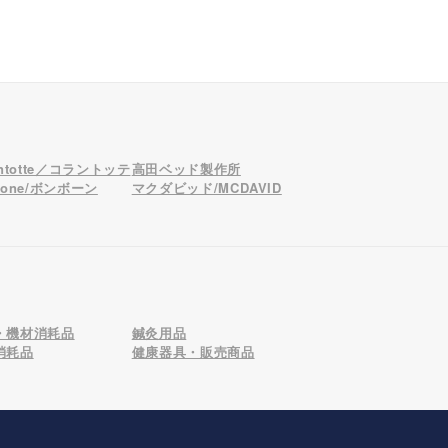
antotte／コラントッテ
高田ベッド製作所
bone/ボンボーン
マクダビッド/MCDAVID
・機材消耗品
鍼灸用品
消耗品
健康器具・販売商品