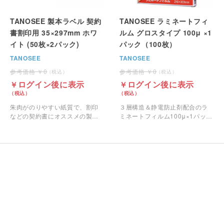
TANOSEE 製本ラベル 契約
TANOSEE ラミネートフィ
書割印用 35×297mm ホワ
ルム グロスタイプ 100μ ×1
イト (50枚×2パック)
パック（100枚）
TANOSEE
TANOSEE
0
0
ログイン後に表示
ログイン後に表示
朱肉がのりやすい紙質で、割印
３層構造＆静電防止剤配合のラ
などの契約書にオススメの製本
ミネートフィルム100μ×1パック
テープです。
100枚です。