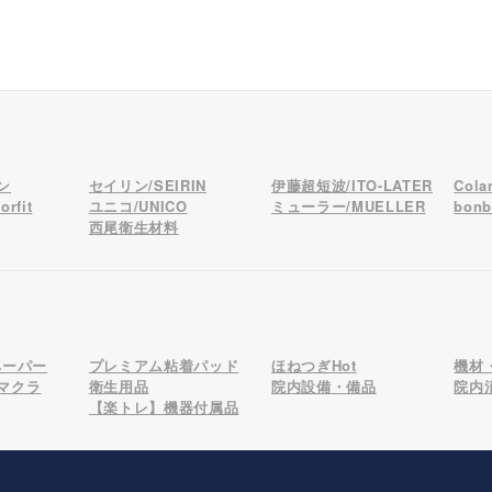
ン
セイリン/SEIRIN
伊藤超短波/ITO-LATER
Col
rfit
ユニコ/UNICO
ミューラー/MUELLER
bon
西尾衛生材料
ペーパー
プレミアム粘着パッド
ほねつぎHot
機材
マクラ
衛生用品
院内設備・備品
院内
【楽トレ】機器付属品