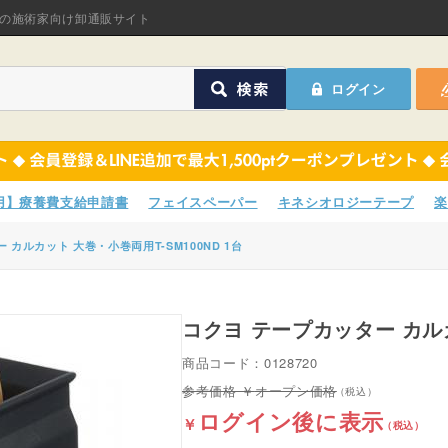
オリジナル商品
の施術家向け卸通販サイト
ASフェイスペーパ
ログイン
ほねつぎHot
鍼灸用品
オリジナル商品
サポーター
ASフェイスペーパ
専用】療養費支給申請書
フェイスペーパー
キネシオロジーテープ
楽
衛生用品
ほねつぎHot
 カルカット 大巻・小巻両用T-SM100ND 1台
院内消耗品
鍼灸用品
ポスター・チラシ類
コクヨ テープカッター カル
サポーター
商品コード：0128720
A-COMS
衛生用品
オープン価格
ログイン後に表示
アウトレット
院内消耗品