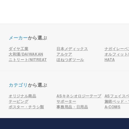
メーカー
から選ぶ
ダイヤ工業
日本メディックス
ナガイレーベ
大和漢/DAIWAKAN
アルケア
オルフィット/o
ニトリート/NITREAT
ほねつぎツール
HATA
カテゴリ
から選ぶ
オリジナル商品
ASキネシオロジーテープ
ASフェイス
テーピング
サポーター
施術ベッド・
ポスター・チラシ類
事務用品・日用品
A-COMS