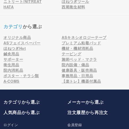
ニトリート/NITREAT
ほねつぎツール
HATA
西尾衛生材料
カテゴリ
から選ぶ
オリジナル商品
ASキネシオロジーテープ
ASフェイスペーパー
プレミアム粘着パッド
ほねつぎHot
機材・機材消耗品
鍼灸用品
テーピング
サポーター
施術ベッド・マクラ
衛生用品
院内設備・備品
院内消耗品
健康器具・販売商品
ポスター・チラシ類
事務用品・日用品
A-COMS
【楽トレ】機器付属品
カテゴリから選ぶ
メーカー
から選ぶ
人気商品から選ぶ
注文履歴から再注文
ログイン
会員登録