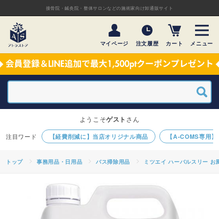
接骨院・鍼灸院・整体サロンなどの施術家向け卸通販サイト
マイページ
注文履歴
カート
メニュー
ようこそ
ゲスト
さん
【経費削減に】当店オリジナル商品
【A-COMS専用
トップ
事務用品・日用品
バス掃除用品
ミツエイ ハーバルスリー お風