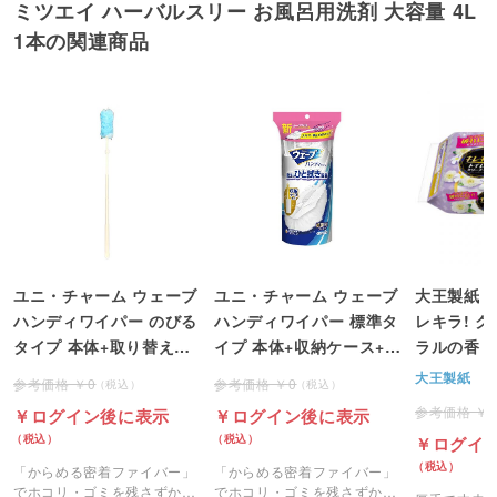
ミツエイ ハーバルスリー お風呂用洗剤 大容量 4L
1本の関連商品
ユニ・チャーム ウェーブ
ユニ・チャーム ウェーブ
大王製紙 
ハンディワイパー のびる
ハンディワイパー 標準タ
レキラ! 
タイプ 本体+取り替えシ
イプ 本体+収納ケース+取
ラルの香り
ート2枚 1パック
り替えシート1枚 ホワイ
パック(20
大王製紙
0
0
ト 1パック
ック単位＞
ログイン後に表示
ログイン後に表示
ログイ
「からめる密着ファイバー」
「からめる密着ファイバー」
でホコリ・ゴミを残さずから
でホコリ・ゴミを残さずから