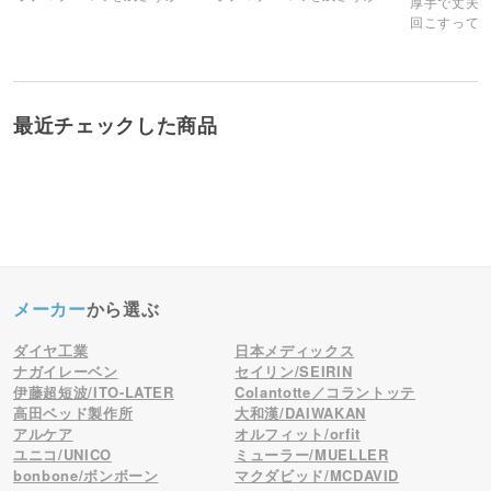
厚手で丈夫だ
めて離さない！
めて離さない！
回こすって
詰替用。
最近チェックした商品
メーカー
から選ぶ
ダイヤ工業
日本メディックス
ナガイレーベン
セイリン/SEIRIN
伊藤超短波/ITO-LATER
Colantotte／コラントッテ
高田ベッド製作所
大和漢/DAIWAKAN
アルケア
オルフィット/orfit
ユニコ/UNICO
ミューラー/MUELLER
bonbone/ボンボーン
マクダビッド/MCDAVID