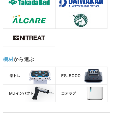
機材
から選ぶ