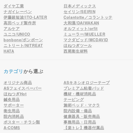
ダイヤ工業
日本メディックス
ナガイレーベン
セイリン/SEIRIN
伊藤超短波/ITO-LATER
Colantotte／コラントッテ
高田ベッド製作所
大和漢/DAIWAKAN
アルケア
オルフィット/orfit
ユニコ/UNICO
ミューラー/MUELLER
bonbone/ボンボーン
マクダビッド/MCDAVID
ニトリート/NITREAT
ほねつぎツール
HATA
西尾衛生材料
カテゴリ
から選ぶ
オリジナル商品
ASキネシオロジーテープ
ASフェイスペーパー
プレミアム粘着パッド
ほねつぎHot
機材・機材消耗品
鍼灸用品
テーピング
サポーター
施術ベッド・マクラ
衛生用品
院内設備・備品
院内消耗品
健康器具・販売商品
ポスター・チラシ類
事務用品・日用品
A-COMS
【楽トレ】機器付属品