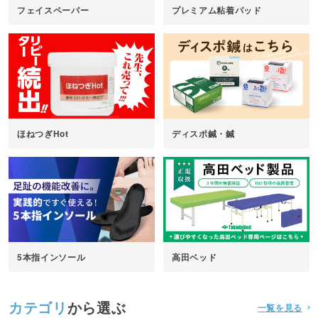
フェイスペーパー
プレミアム粘着パッド
ほねつぎHot
ディスポ鍼・鍼
5本指インソール
高田ベッド
カテゴリ
から選ぶ
一覧を見る