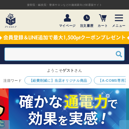
接骨院・鍼灸院・整体サロンなどの施術家向け卸通販サイト
マイページ
注文履歴
カート
メニュー
ようこそ
ゲスト
さん
【経費削減に】当店オリジナル商品
【A-COMS専用