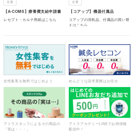
定番
定番
【A-COMS】療養費支給申請書
【コアップ】機器付属品
レセプト・カルテ用紙はこちら
コアップの消耗品、付属品の買い替
えはこちら
女性集客を無料ではじめよう
めんどうな請求業務はお任せ
アトラスタッフによるその商品の
アトラアカデミーLINEでお得情報
「実は・・・」
配信中！