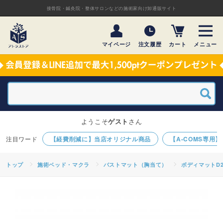
接骨院・鍼灸院・整体サロンなどの施術家向け卸通販サイト
マイページ
注文履歴
カート
メニュー
ようこそ
ゲスト
さん
【経費削減に】当店オリジナル商品
【A-COMS専用
トップ
施術ベッド・マクラ
バストマット（胸当て）
ボディマットD