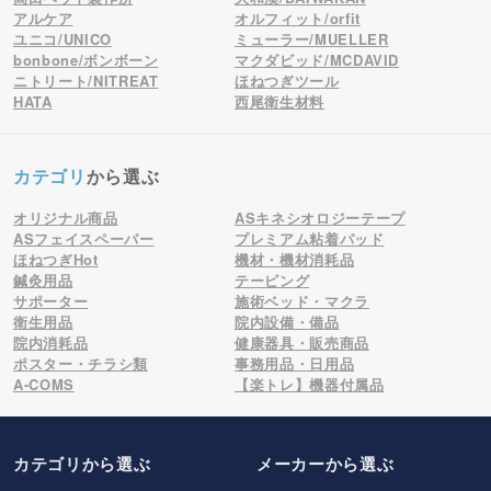
アルケア
オルフィット/orfit
ユニコ/UNICO
ミューラー/MUELLER
bonbone/ボンボーン
マクダビッド/MCDAVID
ニトリート/NITREAT
ほねつぎツール
HATA
西尾衛生材料
カテゴリ
から選ぶ
オリジナル商品
ASキネシオロジーテープ
ASフェイスペーパー
プレミアム粘着パッド
ほねつぎHot
機材・機材消耗品
鍼灸用品
テーピング
サポーター
施術ベッド・マクラ
衛生用品
院内設備・備品
院内消耗品
健康器具・販売商品
ポスター・チラシ類
事務用品・日用品
A-COMS
【楽トレ】機器付属品
カテゴリから選ぶ
メーカー
から選ぶ