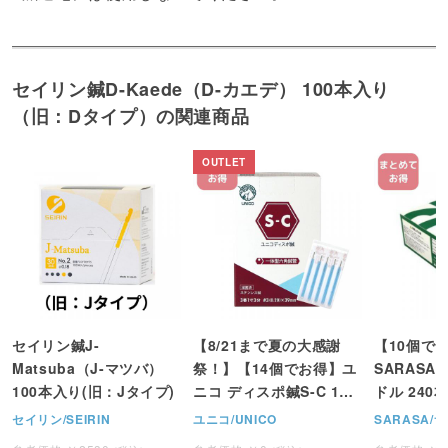
セイリン鍼D-Kaede（D-カエデ） 100本入り
（旧：Dタイプ）の関連商品
セイリン鍼J-
【8/21まで夏の大感謝
【10個で
Matsuba（J-マツバ）
祭！】【14個でお得】ユ
SARAS
100本入り(旧：Jタイプ)
ニコ ディスポ鍼S-C 100
ドル 240
本入り（個包装）
セイリン/SEIRIN
ユニコ/UNICO
SARASA/