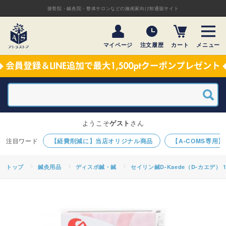
接骨院・鍼灸院・整体サロンなどの施術家向け卸通販サイト
マイページ
注文履歴
カート
メニュー
ようこそ
ゲスト
さん
【経費削減に】当店オリジナル商品
【A-COMS専用
トップ
鍼灸用品
ディスポ鍼・鍼
セイリン鍼D-Kaede（D-カエデ）