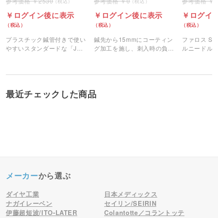
2530
0
ログイン後に表示
ログイン後に表示
ログイ
プラスチック鍼管付きで使い
鍼先から15mmにコーティン
ファロス SA
やすいスタンダードな「Jタ
グ加工を施し、刺入時の負担
ルニードル
イプ」のセイリンのディスポ
を軽減したワンプッシュタイ
から生まれ
鍼です。
プのユニコ鍼です。
です。
最近チェックした商品
メーカー
から選ぶ
ダイヤ工業
日本メディックス
ナガイレーベン
セイリン/SEIRIN
伊藤超短波/ITO-LATER
Colantotte／コラントッテ