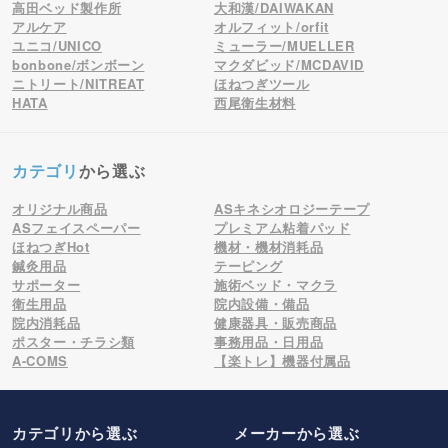
高田ベッド製作所
大和漢/DAIWAKAN
アルケア
オルフィット/orfit
ユニコ/UNICO
ミューラー/MUELLER
bonbone/ボンボーン
マクダビッド/MCDAVID
ニトリート/NITREAT
ほねつぎツール
HATA
西尾衛生材料
カテゴリ
から選ぶ
オリジナル商品
ASキネシオロジーテープ
ASフェイスペーパー
プレミアム粘着パッド
ほねつぎHot
機材・機材消耗品
鍼灸用品
テーピング
サポーター
施術ベッド・マクラ
衛生用品
院内設備・備品
院内消耗品
健康器具・販売商品
ポスター・チラシ類
事務用品・日用品
A-COMS
【楽トレ】機器付属品
カテゴリから選ぶ
メーカー
から選ぶ