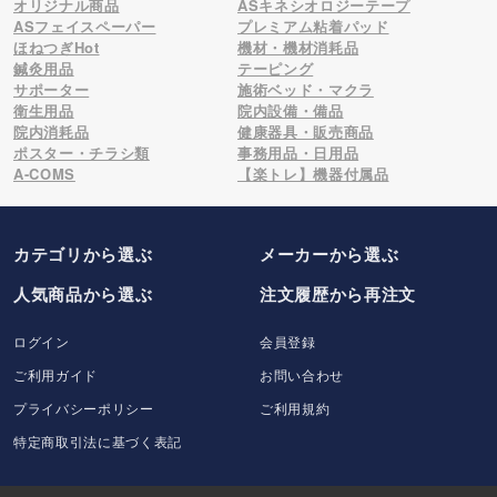
オリジナル商品
ASキネシオロジーテープ
ASフェイスペーパー
プレミアム粘着パッド
ほねつぎHot
機材・機材消耗品
鍼灸用品
テーピング
サポーター
施術ベッド・マクラ
衛生用品
院内設備・備品
院内消耗品
健康器具・販売商品
ポスター・チラシ類
事務用品・日用品
A-COMS
【楽トレ】機器付属品
カテゴリから選ぶ
メーカー
から選ぶ
人気商品から選ぶ
注文履歴から再注文
ログイン
会員登録
ご利用ガイド
お問い合わせ
プライバシーポリシー
ご利用規約
特定商取引法に基づく表記