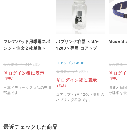
フレアパッド用導電スポ
バブリング容器 ＜SA-
Muse S 
ンジ＜注文２枚単位＞
1200＞専用 コアップ
コアップ／CoUP
1540
0
ログイン後に表示
ログイ
ログイン後に表示
日本メディックス商品の専用
脳波と睡眠
部品です。
や睡眠を最適
コアップ＜SA-1200＞専用の
S」のバンド
バブリング容器です。
最近チェックした商品