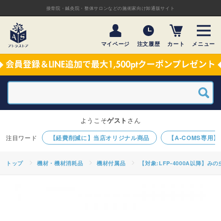
接骨院・鍼灸院・整体サロンなどの施術家向け卸通販サイト
マイページ
注文履歴
カート
メニュー
ようこそ
ゲスト
さん
【経費削減に】当店オリジナル商品
【A-COMS専用
トップ
機材・機材消耗品
機材付属品
【対象:LFP-4000A以降】