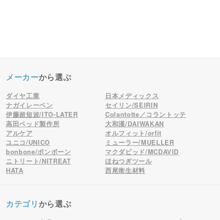
メーカー
から選ぶ
ダイヤ工業
日本メディックス
ナガイレーベン
セイリン/SEIRIN
伊藤超短波/ITO-LATER
Colantotte／コラントッテ
高田ベッド製作所
大和漢/DAIWAKAN
アルケア
オルフィット/orfit
ユニコ/UNICO
ミューラー/MUELLER
bonbone/ボンボーン
マクダビッド/MCDAVID
ニトリート/NITREAT
ほねつぎツール
HATA
西尾衛生材料
カテゴリ
から選ぶ