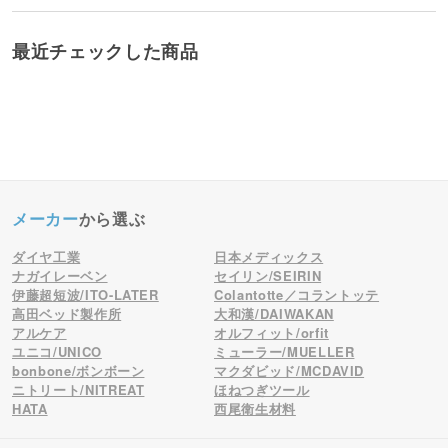
最近チェックした商品
メーカー
から選ぶ
ダイヤ工業
日本メディックス
ナガイレーベン
セイリン/SEIRIN
伊藤超短波/ITO-LATER
Colantotte／コラントッテ
高田ベッド製作所
大和漢/DAIWAKAN
アルケア
オルフィット/orfit
ユニコ/UNICO
ミューラー/MUELLER
bonbone/ボンボーン
マクダビッド/MCDAVID
ニトリート/NITREAT
ほねつぎツール
HATA
西尾衛生材料