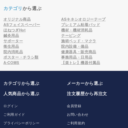
カテゴリ
から選ぶ
オリジナル商品
ASキネシオロジーテープ
ASフェイスペーパー
プレミアム粘着パッド
ほねつぎHot
機材・機材消耗品
鍼灸用品
テーピング
サポーター
施術ベッド・マクラ
衛生用品
院内設備・備品
院内消耗品
健康器具・販売商品
ポスター・チラシ類
事務用品・日用品
A-COMS
【楽トレ】機器付属品
カテゴリから選ぶ
メーカー
から選ぶ
人気商品から選ぶ
注文履歴から再注文
ログイン
会員登録
ご利用ガイド
お問い合わせ
プライバシーポリシー
ご利用規約