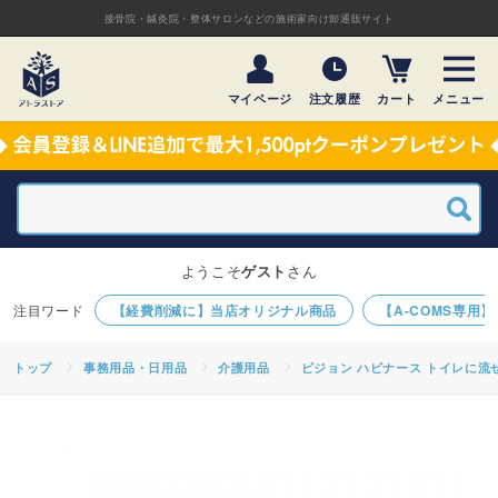
接骨院・鍼灸院・整体サロンなどの施術家向け卸通販サイト
マイページ
注文履歴
カート
メニュー
ようこそ
ゲスト
さん
【経費削減に】当店オリジナル商品
【A-COMS専用
トップ
事務用品・日用品
介護用品
ピジョン ハビナース トイレに流