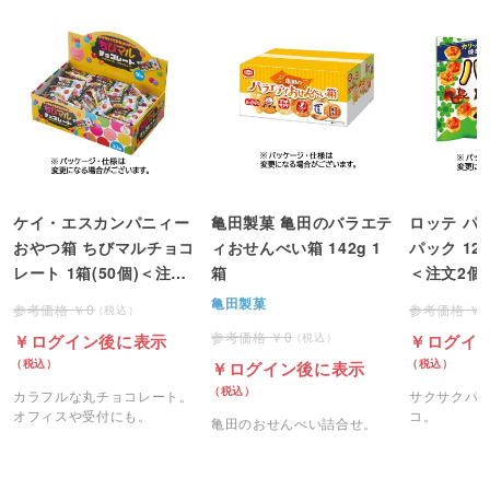
ケイ・エスカンパニィー
亀田製菓 亀田のバラエテ
ロッテ パ
おやつ箱 ちびマルチョコ
ィおせんべい箱 142g 1
パック 12
レート 1箱(50個)＜注文2
箱
＜注文2個
個単位＞
亀田製菓
0
0
ログイン後に表示
ログイ
ログイン後に表示
カラフルな丸チョコレート。
サクサクパ
オフィスや受付にも。
コ。
亀田のおせんべい詰合せ。