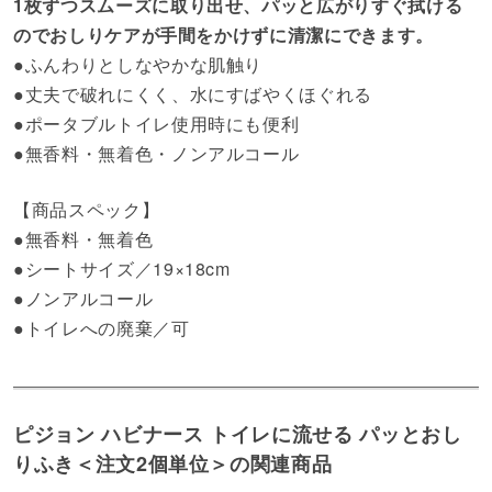
1枚ずつスムーズに取り出せ、パッと広がりすぐ拭ける
のでおしりケアが手間をかけずに清潔にできます。
●ふんわりとしなやかな肌触り
●丈夫で破れにくく、水にすばやくほぐれる
●ポータブルトイレ使用時にも便利
●無香料・無着色・ノンアルコール
【商品スペック】
●無香料・無着色
●シートサイズ／19×18cm
●ノンアルコール
●トイレへの廃棄／可
ピジョン ハビナース トイレに流せる パッとおし
りふき＜注文2個単位＞の関連商品