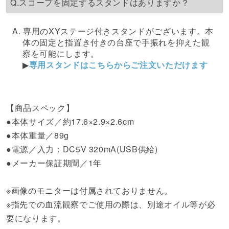
Q.スコープを固定するスタンドはありますか？
A. 専用のXYステージ付きスタンドがございます。本
体の固定と指置き付きの台座で手振れを抑えた観
察を可能にします。
▶
専用スタンドはこちらからご注文いただけます
【商品スペック】
●本体サイズ／約17.6×2.9×2.6cm
●本体重量／89g
●電源／入力：DC5V 320mA(USB供給)
●メーカー保証期間／1年
※画像のモニターは付属されておりません。
※指先での血流観察でご使用の際は、別途オイル等が必
要になります。