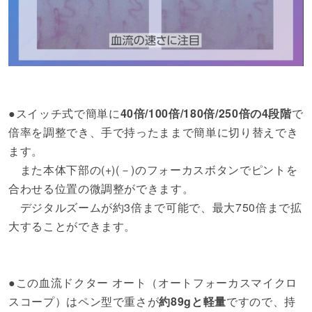
●スイッチ式で簡単に
40倍/100倍/180倍/250倍の4段階
で
倍率を調整でき、手で持ったままで簡単に切り替えでき
ます。
また本体下部の(+)(－)のフォーカスボタンでピントを
合わせる位置の微調整ができます。
デジタルズームが約3倍まで可能で、最大750倍まで拡
大することができます。
●この血流ドクター オート（オートフォーカスマイクロ
スコープ）はペン型で重さが
約89gと軽量
ですので、持