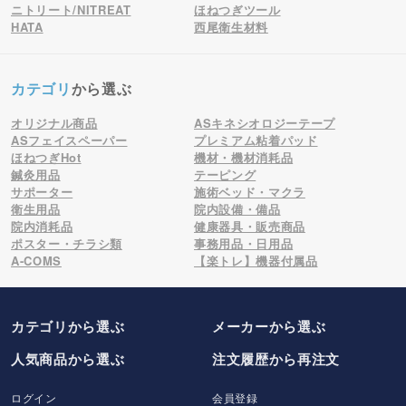
ニトリート/NITREAT
ほねつぎツール
HATA
西尾衛生材料
カテゴリ
から選ぶ
オリジナル商品
ASキネシオロジーテープ
ASフェイスペーパー
プレミアム粘着パッド
ほねつぎHot
機材・機材消耗品
鍼灸用品
テーピング
サポーター
施術ベッド・マクラ
衛生用品
院内設備・備品
院内消耗品
健康器具・販売商品
ポスター・チラシ類
事務用品・日用品
A-COMS
【楽トレ】機器付属品
カテゴリから選ぶ
メーカー
から選ぶ
人気商品から選ぶ
注文履歴から再注文
ログイン
会員登録