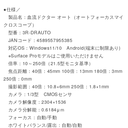
●仕様／
製品名：血流ドクター オート（オートフォーカスマイ
クロスコープ）
型番：3R-DRAUTO
JANコード：4589557955385
対応OS：Windows11/10 Android(端末に制限あり)
※Surface Proモデルはご使用いただけません
倍率：10～250倍（21.5型モニタ基準）
焦点距離：40倍：45mm 100倍：13mm 180倍：3mm
250倍：0mm
撮影範囲：40倍：10.8×6mm 250倍：1.8×1mm
カメラ：1/3型 CMOSセンサ
カメラ解像度：2304×1536
カメラ分解能：0.6184μｍ
フォーカス：自動/手動
ホワイトバランス/露出：自動/自動