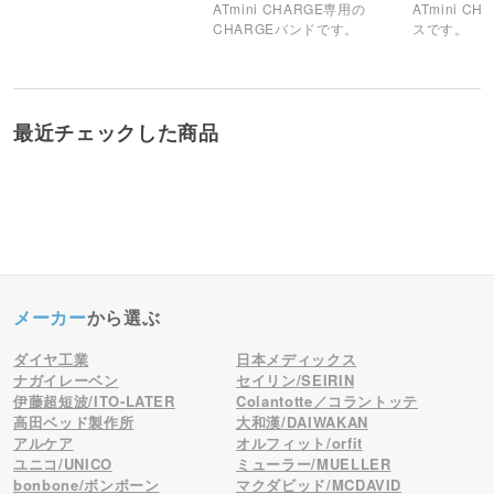
ATmini CHARGE専用の
ATmini C
CHARGEバンドです。
スです。
最近チェックした商品
メーカー
から選ぶ
ダイヤ工業
日本メディックス
ナガイレーベン
セイリン/SEIRIN
伊藤超短波/ITO-LATER
Colantotte／コラントッテ
高田ベッド製作所
大和漢/DAIWAKAN
アルケア
オルフィット/orfit
ユニコ/UNICO
ミューラー/MUELLER
bonbone/ボンボーン
マクダビッド/MCDAVID