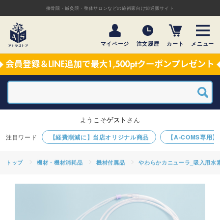
接骨院・鍼灸院・整体サロンなどの施術家向け卸通販サイト
マイページ
注文履歴
カート
メニュー
ようこそ
ゲスト
さん
【経費削減に】当店オリジナル商品
【A-COMS専用
トップ
機材・機材消耗品
機材付属品
やわらかカニューラ_吸入用水