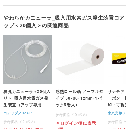
やわらかカニューラ_吸入用水素ガス発生装置コア
ップ＜20個入＞の関連商品
鼻孔カニューラ＜20個入
感熱ロール紙 ノーマルタ
サナモア 
り＞_吸入用水素ガス発
イプ 58×80×12mm<1パ
ーボン D
生装置コアップ専用
ック5巻入＞
印・可視光
コアップ／CoUP
東京光線メ
0
0
ログイン後に表示