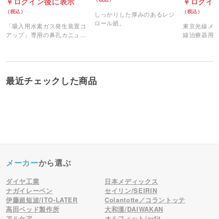
ログイン後に表示
ログイ
しっかりした厚みのあるレジ
ロール紙。
「吸入用水素ガス発生装置コ
東京光線メ
アップ」専用の鼻孔カニュー
線治療器用
ラです。
最近チェックした商品
メーカー
から選ぶ
ダイヤ工業
日本メディックス
ナガイレーベン
セイリン/SEIRIN
伊藤超短波/ITO-LATER
Colantotte／コラントッテ
高田ベッド製作所
大和漢/DAIWAKAN
アルケア
オルフィット/orfit