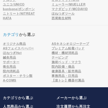
ユニコ/UNICO
ミューラー/MUELLER
bonbone/ボンボーン
マクダビッド/MCDAVID
ニトリート/NITREAT
ほねつぎツール
HATA
西尾衛生材料
カテゴリ
から選ぶ
オリジナル商品
ASキネシオロジーテープ
ASフェイスペーパー
プレミアム粘着パッド
ほねつぎHot
機材・機材消耗品
鍼灸用品
テーピング
サポーター
施術ベッド・マクラ
衛生用品
院内設備・備品
院内消耗品
健康器具・販売商品
ポスター・チラシ類
事務用品・日用品
A-COMS
【楽トレ】機器付属品
カテゴリから選ぶ
メーカー
から選ぶ
人気商品から選ぶ
注文履歴から再注文