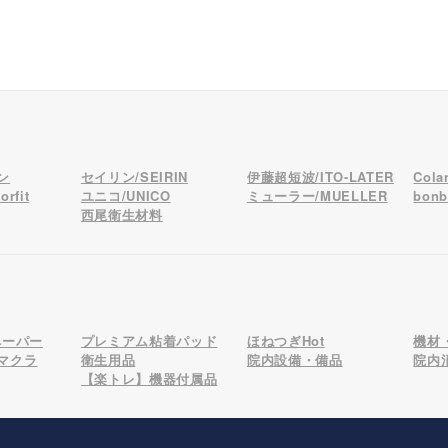
ン
セイリン/SEIRIN
伊藤超短波/ITO-LATER
Col
rfit
ユニコ/UNICO
ミューラー/MUELLER
bon
西尾衛生材料
ペーパー
プレミアム粘着パッド
ほねつぎHot
機材
マクラ
衛生用品
院内設備・備品
院内
【楽トレ】機器付属品