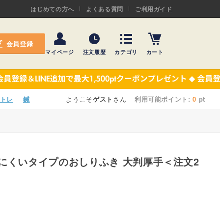
ASキネシオロジーテープ
はじめての方へ
よくある質問
ご利用ガイド
ー
プレミアム粘着パッド
会員登録
機材・機材消耗品
マイページ
注文履歴
カテゴリ
カート
テーピング
ASキネシオロジーテープ
施術ベッド・マクラ
ー
プレミアム粘着パッド
トレ
鍼
ようこそ
ゲスト
さん
利用可能ポイント:
0
pt
院内設備・備品
機材・機材消耗品
健康器具・販売商品
テーピング
事務用品・日用品
施術ベッド・マクラ
【楽トレ】機器付属品
院内設備・備品
健康器具・販売商品