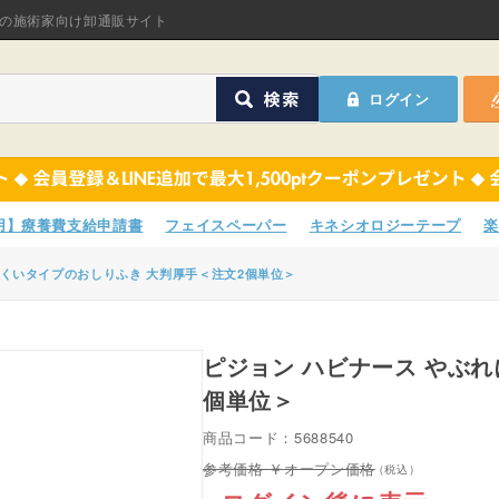
オリジナル商品
の施術家向け卸通販サイト
ASフェイスペーパ
ログイン
ほねつぎHot
鍼灸用品
オリジナル商品
サポーター
ASフェイスペーパ
専用】療養費支給申請書
フェイスペーパー
キネシオロジーテープ
楽
衛生用品
ほねつぎHot
にくいタイプのおしりふき 大判厚手＜注文2個単位＞
院内消耗品
鍼灸用品
ポスター・チラシ類
ピジョン ハビナース やぶれにくいタイプのおしりふき 大判厚手＜注文2
サポーター
個単位＞
A-COMS
衛生用品
商品コード：5688540
アウトレット
院内消耗品
オープン価格