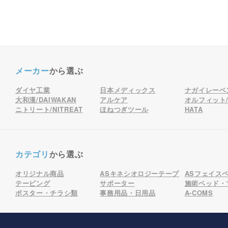
メーカー
から選ぶ
ダイヤ工業
日本メディックス
ナガイレーベ
大和漢/DAIWAKAN
アルケア
オルフィット/o
ニトリート/NITREAT
ほねつぎツール
HATA
カテゴリ
から選ぶ
オリジナル商品
ASキネシオロジーテープ
ASフェイス
テーピング
サポーター
施術ベッド・
ポスター・チラシ類
事務用品・日用品
A-COMS