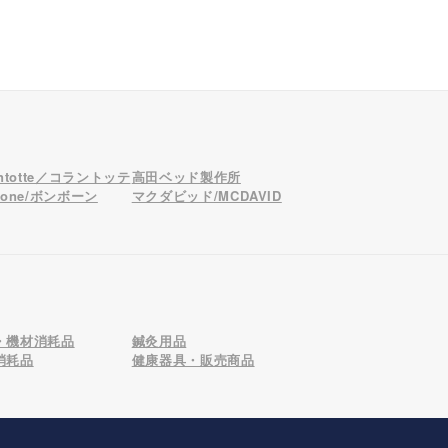
antotte／コラントッテ
高田ベッド製作所
bone/ボンボーン
マクダビッド/MCDAVID
・機材消耗品
鍼灸用品
消耗品
健康器具・販売商品