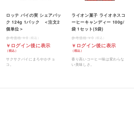
ロッテ パイの実 シェアパッ
ライオン菓子 ライオネスコ
ク 124g 1パック ＜注文2
ーヒーキャンディー 100g/
個単位＞
袋 1セット(5袋)
0
0
ログイン後に表示
ログイン後に表示
サクサクパイにまろやかチョ
香り高いコーヒー味は変わらな
コ。
い美味しさ。