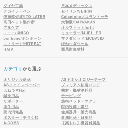
ダイヤ工業
日本メディックス
ナガイレーベン
セイリン/SEIRIN
伊藤超短波/ITO-LATER
Colantotte／コラントッテ
高田ベッド製作所
大和漢/DAIWAKAN
アルケア
オルフィット/orfit
ユニコ/UNICO
ミューラー/MUELLER
bonbone/ボンボーン
マクダビッド/MCDAVID
ニトリート/NITREAT
ほねつぎツール
HATA
西尾衛生材料
カテゴリ
から選ぶ
オリジナル商品
ASキネシオロジーテープ
ASフェイスペーパー
プレミアム粘着パッド
ほねつぎHot
機材・機材消耗品
鍼灸用品
テーピング
サポーター
施術ベッド・マクラ
衛生用品
院内設備・備品
院内消耗品
健康器具・販売商品
ポスター・チラシ類
事務用品・日用品
A-COMS
【楽トレ】機器付属品