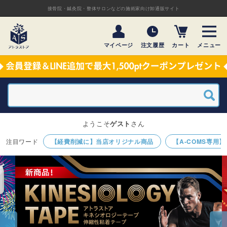
接骨院・鍼灸院・整体サロンなどの施術家向け卸通販サイト
マイページ
注文履歴
カート
メニュー
ようこそ
ゲスト
さん
【経費削減に】当店オリジナル商品
【A-COMS専用