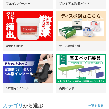
フェイスペーパー
プレミアム粘着パッド
ほねつぎHot
ディスポ鍼・鍼
5本指インソール
高田ベッド
カテゴリ
から選ぶ
一覧を見る