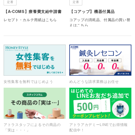
定番
定番
【A-COMS】療養費支給申請書
【コアップ】機器付属品
レセプト・カルテ用紙はこちら
コアップの消耗品、付属品の買い替
えはこちら
女性集客を無料ではじめよう
めんどうな請求業務はお任せ
アトラスタッフによるその商品の
アトラアカデミーLINEでお得情報
「実は・・・」
配信中！